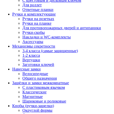
С крестовым и дисковым ключом
Для роллет
Ответные планки
Ручки и комплектующие
Ручки на розетках
Ручки на планке
Для противопожарных дверей и антипаники
Ручки-скобы
Накладки и WC-комплекты
Аксессуары
Механизмы секретности
3-4 класса (самые защищенные)
1-2 класса
Вертушки
Заготовки ключей
Навесные замки
Велосипедные
Общего назначения
Защёлки и замки межкомнатные
С пластиковым язычком
Классические
Магнитные
Шариковые и роликовые
Кнобы (ручки-защелки)
Округлой формы