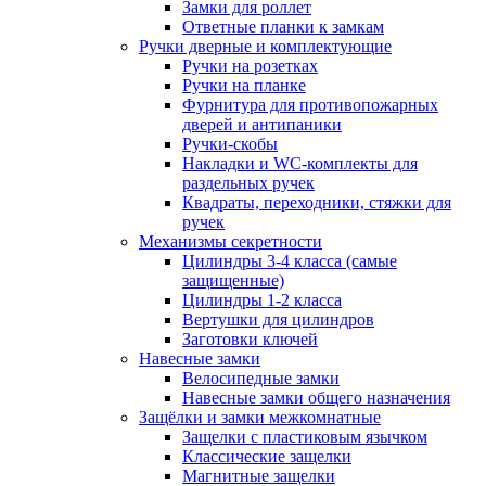
Замки для роллет
Ответные планки к замкам
Ручки дверные и комплектующие
Ручки на розетках
Ручки на планке
Фурнитура для противопожарных
дверей и антипаники
Ручки-скобы
Накладки и WC-комплекты для
раздельных ручек
Квадраты, переходники, стяжки для
ручек
Механизмы секретности
Цилиндры 3-4 класса (самые
защищенные)
Цилиндры 1-2 класса
Вертушки для цилиндров
Заготовки ключей
Навесные замки
Велосипедные замки
Навесные замки общего назначения
Защёлки и замки межкомнатные
Защелки с пластиковым язычком
Классические защелки
Магнитные защелки