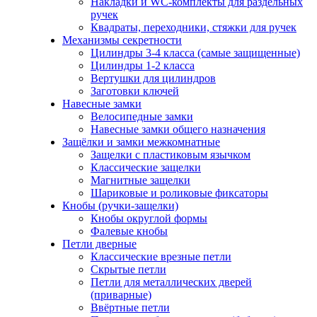
Накладки и WC-комплекты для раздельных
ручек
Квадраты, переходники, стяжки для ручек
Механизмы секретности
Цилиндры 3-4 класса (самые защищенные)
Цилиндры 1-2 класса
Вертушки для цилиндров
Заготовки ключей
Навесные замки
Велосипедные замки
Навесные замки общего назначения
Защёлки и замки межкомнатные
Защелки с пластиковым язычком
Классические защелки
Магнитные защелки
Шариковые и роликовые фиксаторы
Кнобы (ручки-защелки)
Кнобы округлой формы
Фалевые кнобы
Петли дверные
Классические врезные петли
Скрытые петли
Петли для металлических дверей
(приварные)
Ввёртные петли