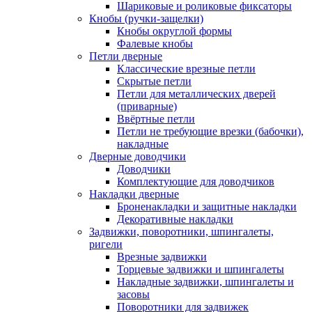
Шариковые и роликовые фиксаторы
Кнобы (ручки-защелки)
Кнобы округлой формы
Фалевые кнобы
Петли дверные
Классические врезные петли
Скрытые петли
Петли для металлических дверей
(приварные)
Ввёртные петли
Петли не требующие врезки (бабочки),
накладные
Дверные доводчики
Доводчики
Комплектующие для доводчиков
Накладки дверные
Броненакладки и защитные накладки
Декоративные накладки
Задвижки, поворотники, шпингалеты,
ригели
Врезные задвижки
Торцевые задвижки и шпингалеты
Накладные задвижки, шпингалеты и
засовы
Поворотники для задвижек