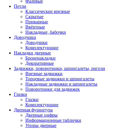
Фалевые
Петли
Классические врезные
Скрытые
Приварные
Ввёртные
Накладные, бабочки
Доводчики
Доводчики
Комплектующие
Накладки дверные
Броненакладки
Декоративные
Задвижки, поворотники, шпингалеты, ригели
Врезные задвижки
Торцевые задвижки и шпингалеты
Накладные задвижки и шпингалеты
Поворотники для задвижек
Глазки
Глазки
Комплектующие
Дверная фурнитура
Дверные цифры
Информационные таблички
Упоры дверные