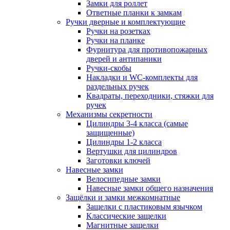
Замки для роллет
Ответные планки к замкам
Ручки дверные и комплектующие
Ручки на розетках
Ручки на планке
Фурнитура для противопожарных
дверей и антипаники
Ручки-скобы
Накладки и WC-комплекты для
раздельных ручек
Квадраты, переходники, стяжки для
ручек
Механизмы секретности
Цилиндры 3-4 класса (самые
защищенные)
Цилиндры 1-2 класса
Вертушки для цилиндров
Заготовки ключей
Навесные замки
Велосипедные замки
Навесные замки общего назначения
Защёлки и замки межкомнатные
Защелки с пластиковым язычком
Классические защелки
Магнитные защелки