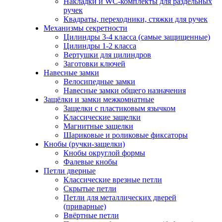
Накладки и WC-комплекты для раздельных
ручек
Квадраты, переходники, стяжки для ручек
Механизмы секретности
Цилиндры 3-4 класса (самые защищенные)
Цилиндры 1-2 класса
Вертушки для цилиндров
Заготовки ключей
Навесные замки
Велосипедные замки
Навесные замки общего назначения
Защёлки и замки межкомнатные
Защелки с пластиковым язычком
Классические защелки
Магнитные защелки
Шариковые и роликовые фиксаторы
Кнобы (ручки-защелки)
Кнобы округлой формы
Фалевые кнобы
Петли дверные
Классические врезные петли
Скрытые петли
Петли для металлических дверей
(приварные)
Ввёртные петли