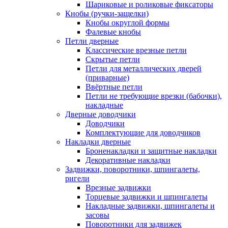
Шариковые и роликовые фиксаторы
Кнобы (ручки-защелки)
Кнобы округлой формы
Фалевые кнобы
Петли дверные
Классические врезные петли
Скрытые петли
Петли для металлических дверей
(приварные)
Ввёртные петли
Петли не требующие врезки (бабочки),
накладные
Дверные доводчики
Доводчики
Комплектующие для доводчиков
Накладки дверные
Броненакладки и защитные накладки
Декоративные накладки
Задвижки, поворотники, шпингалеты,
ригели
Врезные задвижки
Торцевые задвижки и шпингалеты
Накладные задвижки, шпингалеты и
засовы
Поворотники для задвижек