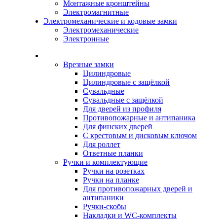
Монтажные кронштейны
Электромагнитные
Электромеханические и кодовые замки
Электромеханические
Электронные
Каталог
Врезные замки
Цилиндровые
Цилиндровые с защёлкой
Сувальдные
Сувальдные с защёлкой
Для дверей из профиля
Противопожарные и антипаника
Для финских дверей
С крестовым и дисковым ключом
Для роллет
Ответные планки
Ручки и комплектующие
Ручки на розетках
Ручки на планке
Для противопожарных дверей и
антипаники
Ручки-скобы
Накладки и WC-комплекты