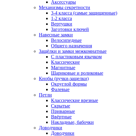
Аксессуары
Механизмы секретности
3-4 класса (самые защищенные)
1-2 класса
Вертушки
Заготовки ключей
Навесные замки
Велосипедные
Общего назначения
Защёлки и замки межкомнатные
С пластиковым язычком
Классические
Магнитные
Шариковые и роликовые
Кнобы (ручки-защелки)
Округлой формы
Фалевые
Петли
Классические врезные
Скрытые
Приварные
Ввёртные
Накладные, бабочки
Доводчики
Доводчики