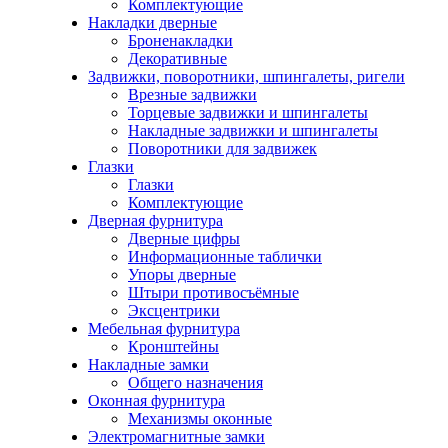
Комплектующие
Накладки дверные
Броненакладки
Декоративные
Задвижки, поворотники, шпингалеты, ригели
Врезные задвижки
Торцевые задвижки и шпингалеты
Накладные задвижки и шпингалеты
Поворотники для задвижек
Глазки
Глазки
Комплектующие
Дверная фурнитура
Дверные цифры
Информационные таблички
Упоры дверные
Штыри противосъёмные
Эксцентрики
Мебельная фурнитура
Кронштейны
Накладные замки
Общего назначения
Оконная фурнитура
Механизмы оконные
Электромагнитные замки