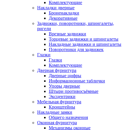
Комплектующие
Накладки дверные
Броненакладки
Декоративные
Задвижки, поворотники, шпингалеты,
ригели
Врезные задвижки
Торцевые задвижки и шпингалеты
Накладные задвижки и шпингалеты
Поворотники для задвижек
Глазки
Глазки
Комплектующие
Дверная фурнитура
Дверные цифры
Информационные таблички
Упоры дверные
Штыри противосъёмные
Эксцентрики
Мебельная фурнитура
Кронштейны
Накладные замки
Общего назначения
Оконная фурнитура
Механизмы оконные