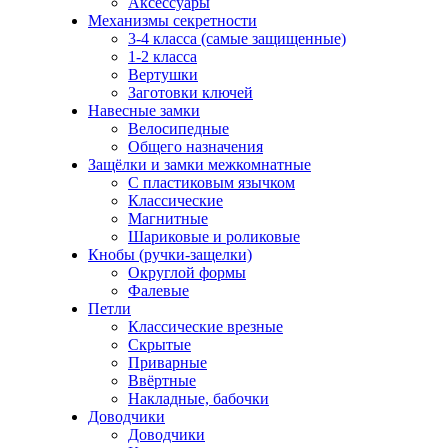
Аксессуары
Механизмы секретности
3-4 класса (самые защищенные)
1-2 класса
Вертушки
Заготовки ключей
Навесные замки
Велосипедные
Общего назначения
Защёлки и замки межкомнатные
С пластиковым язычком
Классические
Магнитные
Шариковые и роликовые
Кнобы (ручки-защелки)
Округлой формы
Фалевые
Петли
Классические врезные
Скрытые
Приварные
Ввёртные
Накладные, бабочки
Доводчики
Доводчики