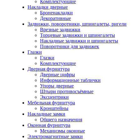
Комплектующие
Накладки дверные
Броненакладки
Декоративные
Задвижки, поворотники, шпингалеты, ригели
Врезные задвижки
Торцевые задвижки и шпингалеты
Накладные задвижки и шпингалеты
Поворотники для задвижек
Глазки
Глазки
Комплектующие
Дверная фурнитура
Дверные цифры
Информационные таблички
Упоры дверные
Штыри противосъёмные
Эксцентрики
Мебельная фурнитура
Кронштейны
Накладные замки
Общего назначения
Оконная фурнитура
Механизмы оконные
Электромагнитные замки