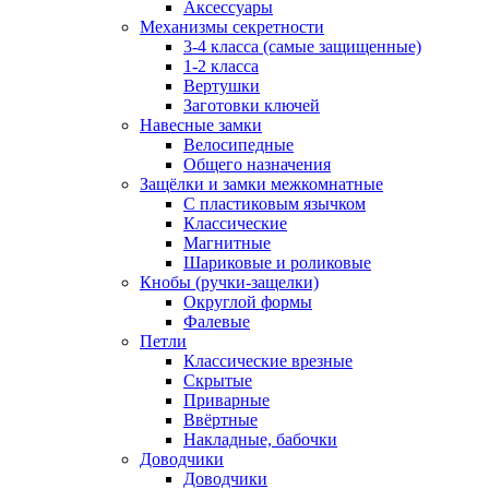
Аксессуары
Механизмы секретности
3-4 класса (самые защищенные)
1-2 класса
Вертушки
Заготовки ключей
Навесные замки
Велосипедные
Общего назначения
Защёлки и замки межкомнатные
С пластиковым язычком
Классические
Магнитные
Шариковые и роликовые
Кнобы (ручки-защелки)
Округлой формы
Фалевые
Петли
Классические врезные
Скрытые
Приварные
Ввёртные
Накладные, бабочки
Доводчики
Доводчики