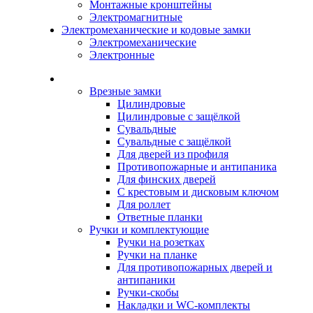
Монтажные кронштейны
Электромагнитные
Электромеханические и кодовые замки
Электромеханические
Электронные
Каталог
Врезные замки
Цилиндровые
Цилиндровые с защёлкой
Сувальдные
Сувальдные с защёлкой
Для дверей из профиля
Противопожарные и антипаника
Для финских дверей
С крестовым и дисковым ключом
Для роллет
Ответные планки
Ручки и комплектующие
Ручки на розетках
Ручки на планке
Для противопожарных дверей и
антипаники
Ручки-скобы
Накладки и WC-комплекты