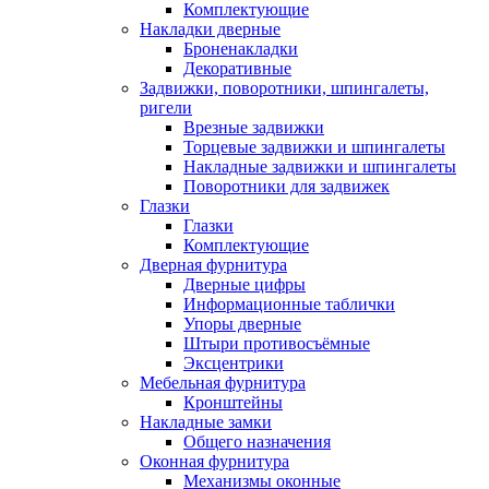
Комплектующие
Накладки дверные
Броненакладки
Декоративные
Задвижки, поворотники, шпингалеты,
ригели
Врезные задвижки
Торцевые задвижки и шпингалеты
Накладные задвижки и шпингалеты
Поворотники для задвижек
Глазки
Глазки
Комплектующие
Дверная фурнитура
Дверные цифры
Информационные таблички
Упоры дверные
Штыри противосъёмные
Эксцентрики
Мебельная фурнитура
Кронштейны
Накладные замки
Общего назначения
Оконная фурнитура
Механизмы оконные