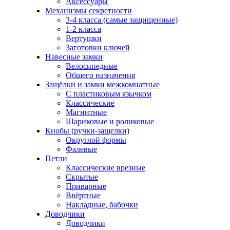
Аксессуары
Механизмы секретности
3-4 класса (самые защищенные)
1-2 класса
Вертушки
Заготовки ключей
Навесные замки
Велосипедные
Общего назначения
Защёлки и замки межкомнатные
С пластиковым язычком
Классические
Магнитные
Шариковые и роликовые
Кнобы (ручки-защелки)
Округлой формы
Фалевые
Петли
Классические врезные
Скрытые
Приварные
Ввёртные
Накладные, бабочки
Доводчики
Доводчики