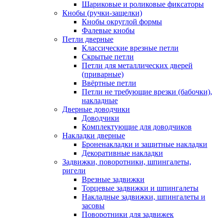
Шариковые и роликовые фиксаторы
Кнобы (ручки-защелки)
Кнобы округлой формы
Фалевые кнобы
Петли дверные
Классические врезные петли
Скрытые петли
Петли для металлических дверей
(приварные)
Ввёртные петли
Петли не требующие врезки (бабочки),
накладные
Дверные доводчики
Доводчики
Комплектующие для доводчиков
Накладки дверные
Броненакладки и защитные накладки
Декоративные накладки
Задвижки, поворотники, шпингалеты,
ригели
Врезные задвижки
Торцевые задвижки и шпингалеты
Накладные задвижки, шпингалеты и
засовы
Поворотники для задвижек