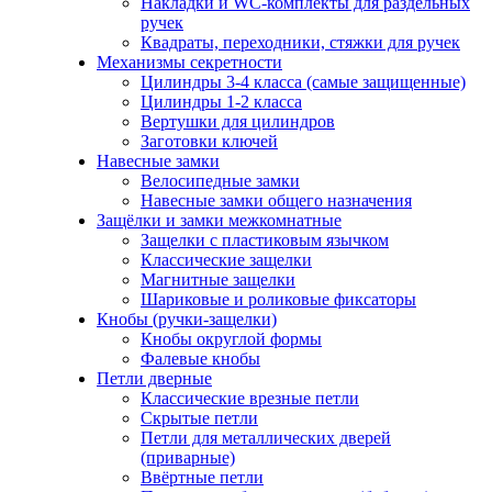
Накладки и WC-комплекты для раздельных
ручек
Квадраты, переходники, стяжки для ручек
Механизмы секретности
Цилиндры 3-4 класса (самые защищенные)
Цилиндры 1-2 класса
Вертушки для цилиндров
Заготовки ключей
Навесные замки
Велосипедные замки
Навесные замки общего назначения
Защёлки и замки межкомнатные
Защелки с пластиковым язычком
Классические защелки
Магнитные защелки
Шариковые и роликовые фиксаторы
Кнобы (ручки-защелки)
Кнобы округлой формы
Фалевые кнобы
Петли дверные
Классические врезные петли
Скрытые петли
Петли для металлических дверей
(приварные)
Ввёртные петли