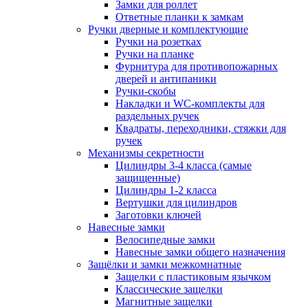
Замки для роллет
Ответные планки к замкам
Ручки дверные и комплектующие
Ручки на розетках
Ручки на планке
Фурнитура для противопожарных
дверей и антипаники
Ручки-скобы
Накладки и WC-комплекты для
раздельных ручек
Квадраты, переходники, стяжки для
ручек
Механизмы секретности
Цилиндры 3-4 класса (самые
защищенные)
Цилиндры 1-2 класса
Вертушки для цилиндров
Заготовки ключей
Навесные замки
Велосипедные замки
Навесные замки общего назначения
Защёлки и замки межкомнатные
Защелки с пластиковым язычком
Классические защелки
Магнитные защелки