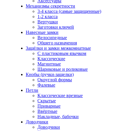
Аксессуары
Механизмы секретности
3-4 класса (самые защищенные)
1-2 класса
Вертушки
Заготовки ключей
Навесные замки
Велосипедные
Общего назначения
Защёлки и замки межкомнатные
С пластиковым язычком
Классические
Магнитные
Шариковые и роликовые
Кнобы (ручки-защелки)
Округлой формы
Фалевые
Петли
Классические врезные
Скрытые
Приварные
Ввёртные
Накладные, бабочки
Доводчики
Доводчики