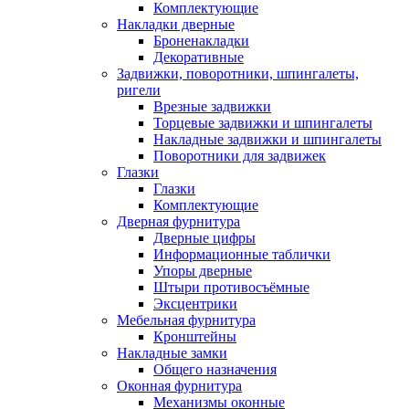
Комплектующие
Накладки дверные
Броненакладки
Декоративные
Задвижки, поворотники, шпингалеты,
ригели
Врезные задвижки
Торцевые задвижки и шпингалеты
Накладные задвижки и шпингалеты
Поворотники для задвижек
Глазки
Глазки
Комплектующие
Дверная фурнитура
Дверные цифры
Информационные таблички
Упоры дверные
Штыри противосъёмные
Эксцентрики
Мебельная фурнитура
Кронштейны
Накладные замки
Общего назначения
Оконная фурнитура
Механизмы оконные