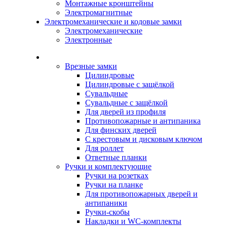
Монтажные кронштейны
Электромагнитные
Электромеханические и кодовые замки
Электромеханические
Электронные
Каталог
Врезные замки
Цилиндровые
Цилиндровые с защёлкой
Сувальдные
Сувальдные с защёлкой
Для дверей из профиля
Противопожарные и антипаника
Для финских дверей
С крестовым и дисковым ключом
Для роллет
Ответные планки
Ручки и комплектующие
Ручки на розетках
Ручки на планке
Для противопожарных дверей и
антипаники
Ручки-скобы
Накладки и WC-комплекты