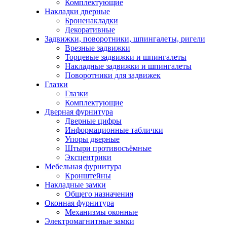
Комплектующие
Накладки дверные
Броненакладки
Декоративные
Задвижки, поворотники, шпингалеты, ригели
Врезные задвижки
Торцевые задвижки и шпингалеты
Накладные задвижки и шпингалеты
Поворотники для задвижек
Глазки
Глазки
Комплектующие
Дверная фурнитура
Дверные цифры
Информационные таблички
Упоры дверные
Штыри противосъёмные
Эксцентрики
Мебельная фурнитура
Кронштейны
Накладные замки
Общего назначения
Оконная фурнитура
Механизмы оконные
Электромагнитные замки