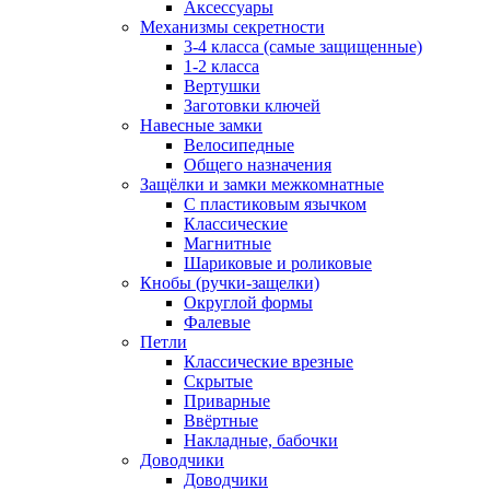
Аксессуары
Механизмы секретности
3-4 класса (самые защищенные)
1-2 класса
Вертушки
Заготовки ключей
Навесные замки
Велосипедные
Общего назначения
Защёлки и замки межкомнатные
С пластиковым язычком
Классические
Магнитные
Шариковые и роликовые
Кнобы (ручки-защелки)
Округлой формы
Фалевые
Петли
Классические врезные
Скрытые
Приварные
Ввёртные
Накладные, бабочки
Доводчики
Доводчики