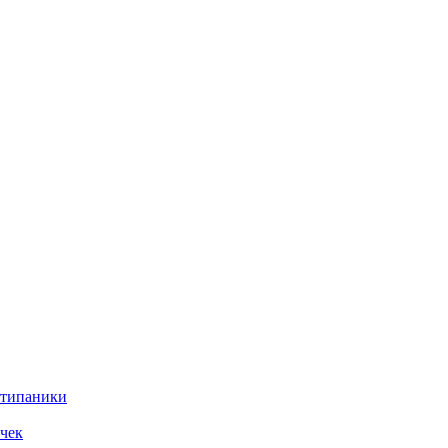
нтипаники
чек