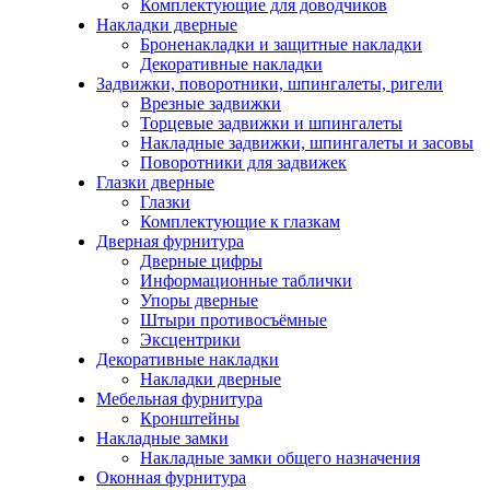
Комплектующие для доводчиков
Накладки дверные
Броненакладки и защитные накладки
Декоративные накладки
Задвижки, поворотники, шпингалеты, ригели
Врезные задвижки
Торцевые задвижки и шпингалеты
Накладные задвижки, шпингалеты и засовы
Поворотники для задвижек
Глазки дверные
Глазки
Комплектующие к глазкам
Дверная фурнитура
Дверные цифры
Информационные таблички
Упоры дверные
Штыри противосъёмные
Эксцентрики
Декоративные накладки
Накладки дверные
Мебельная фурнитура
Кронштейны
Накладные замки
Накладные замки общего назначения
Оконная фурнитура