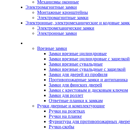
Механизмы оконные
Электромагнитные замки
Монтажные кронштейны
Электромагнитные замки
Электронные, электромеханические и кодовые зам
Электромеханические замки
Электронные замки
Каталог
Врезные замки
Замки врезные цилиндровые
Замки врезные цилиндровые с защелкой
Замки врезные сувальдные
Замки врезные сувальдные с защелкой
Замки для дверей из профиля
Противопожарные замки и антипаника
Замки для финских дверей
Замки с крестовым и дисковым ключом
Замки для роллет
Ответные планки к замкам
Ручки дверные и комплектующие
Ручки на розетках
Ручки на планке
Фурнитура для противопожарных двере
Ручки-скобы