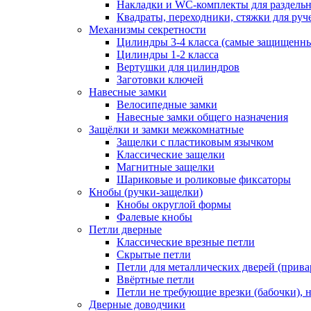
Накладки и WC-комплекты для раздель
Квадраты, переходники, стяжки для руч
Механизмы секретности
Цилиндры 3-4 класса (самые защищенн
Цилиндры 1-2 класса
Вертушки для цилиндров
Заготовки ключей
Навесные замки
Велосипедные замки
Навесные замки общего назначения
Защёлки и замки межкомнатные
Защелки с пластиковым язычком
Классические защелки
Магнитные защелки
Шариковые и роликовые фиксаторы
Кнобы (ручки-защелки)
Кнобы округлой формы
Фалевые кнобы
Петли дверные
Классические врезные петли
Скрытые петли
Петли для металлических дверей (прив
Ввёртные петли
Петли не требующие врезки (бабочки), 
Дверные доводчики