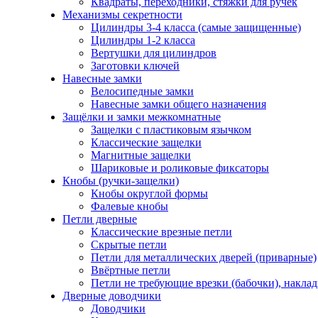
Квадраты, переходники, стяжки для ручек
Механизмы секретности
Цилиндры 3-4 класса (самые защищенные)
Цилиндры 1-2 класса
Вертушки для цилиндров
Заготовки ключей
Навесные замки
Велосипедные замки
Навесные замки общего назначения
Защёлки и замки межкомнатные
Защелки с пластиковым язычком
Классические защелки
Магнитные защелки
Шариковые и роликовые фиксаторы
Кнобы (ручки-защелки)
Кнобы округлой формы
Фалевые кнобы
Петли дверные
Классические врезные петли
Скрытые петли
Петли для металлических дверей (приварные)
Ввёртные петли
Петли не требующие врезки (бабочки), накла
Дверные доводчики
Доводчики