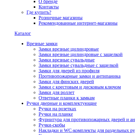
О бренде
Контакты
Где купить?
Розничные магазины
Рекомендованные интернет-магазины
Каталог
Врезные замки
Замки врезные цилиндровые
Замки врезные цилиндровые с защелкой
Замки врезные сувальдные
Замки врезные сувальдные с защелкой
Замки для дверей из профиля
Противопожарные замки и антипаника
Замки для финских дверей
Замки с крестовым и дисковым ключом
Замки для роллет
Ответные планки к замкам
Ручки дверные и комплектующие
Ручки на розетках
Ручки на планке
Фурнитура для противопожарных дверей и а
Ручки-скобы
Накладки и WC-комплекты для раздельных ру