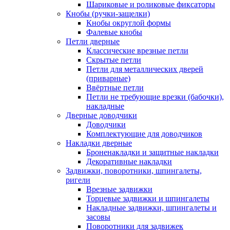
Шариковые и роликовые фиксаторы
Кнобы (ручки-защелки)
Кнобы округлой формы
Фалевые кнобы
Петли дверные
Классические врезные петли
Скрытые петли
Петли для металлических дверей
(приварные)
Ввёртные петли
Петли не требующие врезки (бабочки),
накладные
Дверные доводчики
Доводчики
Комплектующие для доводчиков
Накладки дверные
Броненакладки и защитные накладки
Декоративные накладки
Задвижки, поворотники, шпингалеты,
ригели
Врезные задвижки
Торцевые задвижки и шпингалеты
Накладные задвижки, шпингалеты и
засовы
Поворотники для задвижек