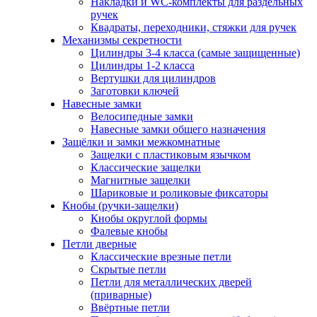
Накладки и WC-комплекты для раздельных
ручек
Квадраты, переходники, стяжки для ручек
Механизмы секретности
Цилиндры 3-4 класса (самые защищенные)
Цилиндры 1-2 класса
Вертушки для цилиндров
Заготовки ключей
Навесные замки
Велосипедные замки
Навесные замки общего назначения
Защёлки и замки межкомнатные
Защелки с пластиковым язычком
Классические защелки
Магнитные защелки
Шариковые и роликовые фиксаторы
Кнобы (ручки-защелки)
Кнобы округлой формы
Фалевые кнобы
Петли дверные
Классические врезные петли
Скрытые петли
Петли для металлических дверей
(приварные)
Ввёртные петли