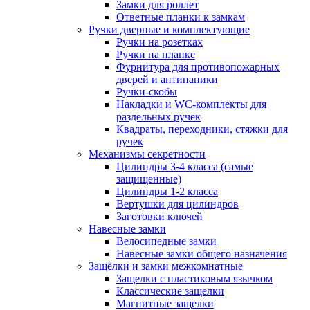
Замки для роллет
Ответные планки к замкам
Ручки дверные и комплектующие
Ручки на розетках
Ручки на планке
Фурнитура для противопожарных
дверей и антипаники
Ручки-скобы
Накладки и WC-комплекты для
раздельных ручек
Квадраты, переходники, стяжки для
ручек
Механизмы секретности
Цилиндры 3-4 класса (самые
защищенные)
Цилиндры 1-2 класса
Вертушки для цилиндров
Заготовки ключей
Навесные замки
Велосипедные замки
Навесные замки общего назначения
Защёлки и замки межкомнатные
Защелки с пластиковым язычком
Классические защелки
Магнитные защелки