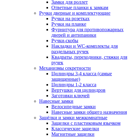
Замки для роллет
Ответные планки к замкам
Ручки дверные и комплектующие
Ручки на розетках
Ручки на планке
Фурнитура для противопожарных
дверей и антипаники
Ручки-скобы
Накладки и WC-комплекты для
раздельных ручек
Квадраты, переходники, стяжки для
ручек
Механизмы секретности
Цилиндры 3-4 класса (самые
защищенные)
Цилиндры 1-2 класса
Вертушки для цилиндров
Заготовки ключей
Навесные замки
Велосипедные замки
Навесные замки общего назначения
Защёлки и замки межкомнатные
Защелки с пластиковым язычком
Классические защелки
Магнитные защелки