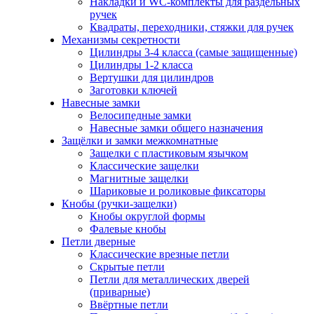
Накладки и WC-комплекты для раздельных
ручек
Квадраты, переходники, стяжки для ручек
Механизмы секретности
Цилиндры 3-4 класса (самые защищенные)
Цилиндры 1-2 класса
Вертушки для цилиндров
Заготовки ключей
Навесные замки
Велосипедные замки
Навесные замки общего назначения
Защёлки и замки межкомнатные
Защелки с пластиковым язычком
Классические защелки
Магнитные защелки
Шариковые и роликовые фиксаторы
Кнобы (ручки-защелки)
Кнобы округлой формы
Фалевые кнобы
Петли дверные
Классические врезные петли
Скрытые петли
Петли для металлических дверей
(приварные)
Ввёртные петли