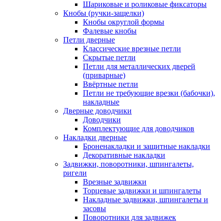
Шариковые и роликовые фиксаторы
Кнобы (ручки-защелки)
Кнобы округлой формы
Фалевые кнобы
Петли дверные
Классические врезные петли
Скрытые петли
Петли для металлических дверей
(приварные)
Ввёртные петли
Петли не требующие врезки (бабочки),
накладные
Дверные доводчики
Доводчики
Комплектующие для доводчиков
Накладки дверные
Броненакладки и защитные накладки
Декоративные накладки
Задвижки, поворотники, шпингалеты,
ригели
Врезные задвижки
Торцевые задвижки и шпингалеты
Накладные задвижки, шпингалеты и
засовы
Поворотники для задвижек