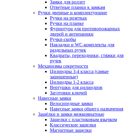
Замки для роллет
Ответные планки к замкам
Ручки дверные и комплектующие
Ручки на розетках
Ручки на планке
Фурнитура для противопожарных
дверей и антипаники
Ручки-скобы
Накладки и WC-комплекты для
раздельных ручек
Квадраты, переходники, стяжки для
ручек
Механизмы секретности
Цилиндры 3-4 класса (самые
защищенные)
Цилиндры 1-2 класса
Вертушки для цилиндров
Заготовки ключей
Навесные замки
Велосипедные замки
Навесные замки общего назначения
Защёлки и замки межкомнатные
Защелки с пластиковым язычком
Классические защелки
Магнитные защелки