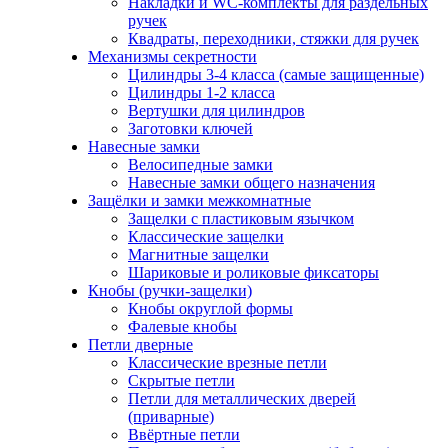
Накладки и WC-комплекты для раздельных
ручек
Квадраты, переходники, стяжки для ручек
Механизмы секретности
Цилиндры 3-4 класса (самые защищенные)
Цилиндры 1-2 класса
Вертушки для цилиндров
Заготовки ключей
Навесные замки
Велосипедные замки
Навесные замки общего назначения
Защёлки и замки межкомнатные
Защелки с пластиковым язычком
Классические защелки
Магнитные защелки
Шариковые и роликовые фиксаторы
Кнобы (ручки-защелки)
Кнобы округлой формы
Фалевые кнобы
Петли дверные
Классические врезные петли
Скрытые петли
Петли для металлических дверей
(приварные)
Ввёртные петли