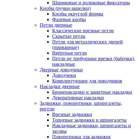
Шариковые и роликовые фиксаторы
Кнобы (ручки-защелки)
Кнобы округлой формы
Фалевые кнобы
Петли дверные
Классические врезные петли
Скрытые петли
Петли для металлических дверей
(приварные)
Ввёртные петли
Петли не требующие врезки (бабочки),
накладные
Дверные доводчики
Доводчики
Комплектующие для доводчиков
Накладки дверные
Броненакладки и защитные накладки
Декоративные накладки
Задвижки, поворотники, шпингалеты,
ригели
Врезные задвижки
Торцевые задвижки и шпингалеты
Накладные задвижки, шпингалеты и
засовы
Поворотники для задвижек