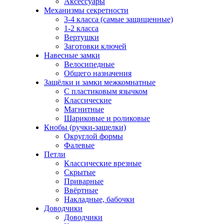
Аксессуары
Механизмы секретности
3-4 класса (самые защищенные)
1-2 класса
Вертушки
Заготовки ключей
Навесные замки
Велосипедные
Общего назначения
Защёлки и замки межкомнатные
С пластиковым язычком
Классические
Магнитные
Шариковые и роликовые
Кнобы (ручки-защелки)
Округлой формы
Фалевые
Петли
Классические врезные
Скрытые
Приварные
Ввёртные
Накладные, бабочки
Доводчики
Доводчики