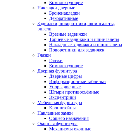
Комплектующие
Накладки дверные
Броненакладки
Декоративные
Задвижки, поворотники, шпингалеты,
ригели
Врезные задвижки
Торцевые задвижки и шпингалеты
Накладные задвижки и шпингалеты
Поворотники для задвижек
Глазки
Глазки
Комплектующие
Дверная фурнитура
Дверные цифры
Информационные таблички
Упоры дверные
Штыри противосъёмные
Эксцентрики
Мебельная фурнитура
Кронштейны
Накладные замки
Общего назначения
Оконная фурнитура
Механизмы оконные