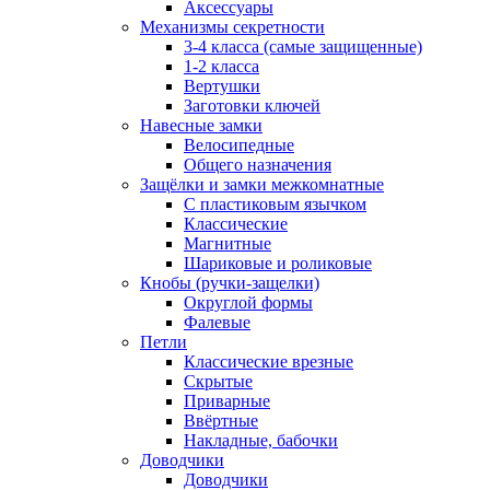
Аксессуары
Механизмы секретности
3-4 класса (самые защищенные)
1-2 класса
Вертушки
Заготовки ключей
Навесные замки
Велосипедные
Общего назначения
Защёлки и замки межкомнатные
С пластиковым язычком
Классические
Магнитные
Шариковые и роликовые
Кнобы (ручки-защелки)
Округлой формы
Фалевые
Петли
Классические врезные
Скрытые
Приварные
Ввёртные
Накладные, бабочки
Доводчики
Доводчики