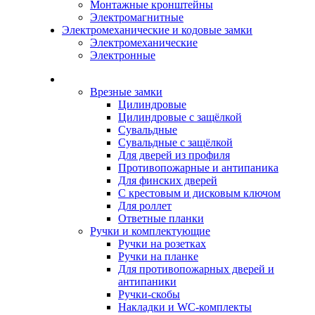
Монтажные кронштейны
Электромагнитные
Электромеханические и кодовые замки
Электромеханические
Электронные
Каталог
Врезные замки
Цилиндровые
Цилиндровые с защёлкой
Сувальдные
Сувальдные с защёлкой
Для дверей из профиля
Противопожарные и антипаника
Для финских дверей
С крестовым и дисковым ключом
Для роллет
Ответные планки
Ручки и комплектующие
Ручки на розетках
Ручки на планке
Для противопожарных дверей и
антипаники
Ручки-скобы
Накладки и WC-комплекты