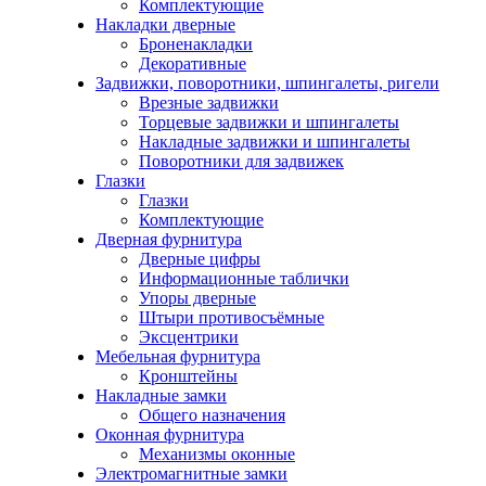
Комплектующие
Накладки дверные
Броненакладки
Декоративные
Задвижки, поворотники, шпингалеты, ригели
Врезные задвижки
Торцевые задвижки и шпингалеты
Накладные задвижки и шпингалеты
Поворотники для задвижек
Глазки
Глазки
Комплектующие
Дверная фурнитура
Дверные цифры
Информационные таблички
Упоры дверные
Штыри противосъёмные
Эксцентрики
Мебельная фурнитура
Кронштейны
Накладные замки
Общего назначения
Оконная фурнитура
Механизмы оконные
Электромагнитные замки