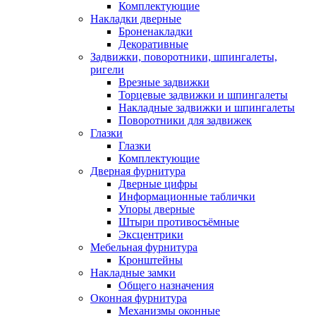
Комплектующие
Накладки дверные
Броненакладки
Декоративные
Задвижки, поворотники, шпингалеты,
ригели
Врезные задвижки
Торцевые задвижки и шпингалеты
Накладные задвижки и шпингалеты
Поворотники для задвижек
Глазки
Глазки
Комплектующие
Дверная фурнитура
Дверные цифры
Информационные таблички
Упоры дверные
Штыри противосъёмные
Эксцентрики
Мебельная фурнитура
Кронштейны
Накладные замки
Общего назначения
Оконная фурнитура
Механизмы оконные