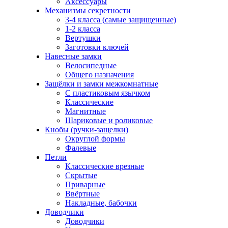
Аксессуары
Механизмы секретности
3-4 класса (самые защищенные)
1-2 класса
Вертушки
Заготовки ключей
Навесные замки
Велосипедные
Общего назначения
Защёлки и замки межкомнатные
С пластиковым язычком
Классические
Магнитные
Шариковые и роликовые
Кнобы (ручки-защелки)
Округлой формы
Фалевые
Петли
Классические врезные
Скрытые
Приварные
Ввёртные
Накладные, бабочки
Доводчики
Доводчики