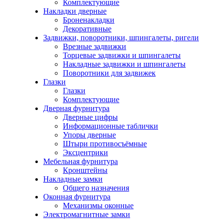
Комплектующие
Накладки дверные
Броненакладки
Декоративные
Задвижки, поворотники, шпингалеты, ригели
Врезные задвижки
Торцевые задвижки и шпингалеты
Накладные задвижки и шпингалеты
Поворотники для задвижек
Глазки
Глазки
Комплектующие
Дверная фурнитура
Дверные цифры
Информационные таблички
Упоры дверные
Штыри противосъёмные
Эксцентрики
Мебельная фурнитура
Кронштейны
Накладные замки
Общего назначения
Оконная фурнитура
Механизмы оконные
Электромагнитные замки