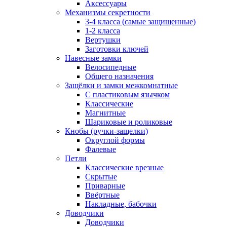
Аксессуары
Механизмы секретности
3-4 класса (самые защищенные)
1-2 класса
Вертушки
Заготовки ключей
Навесные замки
Велосипедные
Общего назначения
Защёлки и замки межкомнатные
С пластиковым язычком
Классические
Магнитные
Шариковые и роликовые
Кнобы (ручки-защелки)
Округлой формы
Фалевые
Петли
Классические врезные
Скрытые
Приварные
Ввёртные
Накладные, бабочки
Доводчики
Доводчики