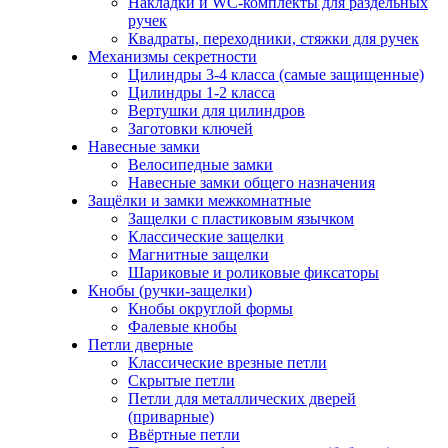
Накладки и WC-комплекты для раздельных
ручек
Квадраты, переходники, стяжки для ручек
Механизмы секретности
Цилиндры 3-4 класса (самые защищенные)
Цилиндры 1-2 класса
Вертушки для цилиндров
Заготовки ключей
Навесные замки
Велосипедные замки
Навесные замки общего назначения
Защёлки и замки межкомнатные
Защелки с пластиковым язычком
Классические защелки
Магнитные защелки
Шариковые и роликовые фиксаторы
Кнобы (ручки-защелки)
Кнобы округлой формы
Фалевые кнобы
Петли дверные
Классические врезные петли
Скрытые петли
Петли для металлических дверей
(приварные)
Ввёртные петли