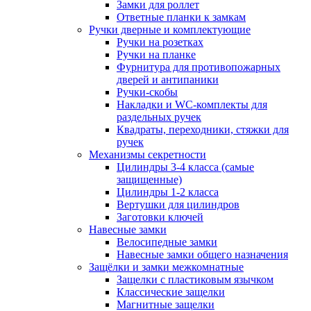
Замки для роллет
Ответные планки к замкам
Ручки дверные и комплектующие
Ручки на розетках
Ручки на планке
Фурнитура для противопожарных
дверей и антипаники
Ручки-скобы
Накладки и WC-комплекты для
раздельных ручек
Квадраты, переходники, стяжки для
ручек
Механизмы секретности
Цилиндры 3-4 класса (самые
защищенные)
Цилиндры 1-2 класса
Вертушки для цилиндров
Заготовки ключей
Навесные замки
Велосипедные замки
Навесные замки общего назначения
Защёлки и замки межкомнатные
Защелки с пластиковым язычком
Классические защелки
Магнитные защелки