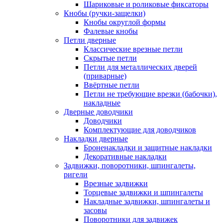
Шариковые и роликовые фиксаторы
Кнобы (ручки-защелки)
Кнобы округлой формы
Фалевые кнобы
Петли дверные
Классические врезные петли
Скрытые петли
Петли для металлических дверей
(приварные)
Ввёртные петли
Петли не требующие врезки (бабочки),
накладные
Дверные доводчики
Доводчики
Комплектующие для доводчиков
Накладки дверные
Броненакладки и защитные накладки
Декоративные накладки
Задвижки, поворотники, шпингалеты,
ригели
Врезные задвижки
Торцевые задвижки и шпингалеты
Накладные задвижки, шпингалеты и
засовы
Поворотники для задвижек