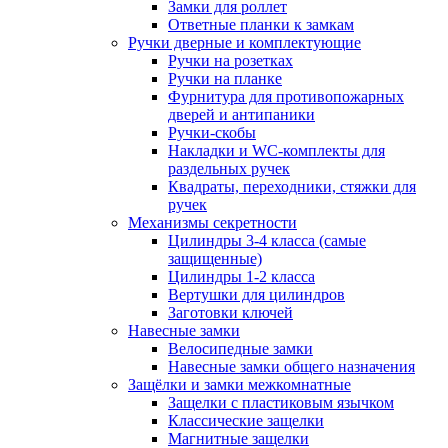
Замки для роллет
Ответные планки к замкам
Ручки дверные и комплектующие
Ручки на розетках
Ручки на планке
Фурнитура для противопожарных
дверей и антипаники
Ручки-скобы
Накладки и WC-комплекты для
раздельных ручек
Квадраты, переходники, стяжки для
ручек
Механизмы секретности
Цилиндры 3-4 класса (самые
защищенные)
Цилиндры 1-2 класса
Вертушки для цилиндров
Заготовки ключей
Навесные замки
Велосипедные замки
Навесные замки общего назначения
Защёлки и замки межкомнатные
Защелки с пластиковым язычком
Классические защелки
Магнитные защелки