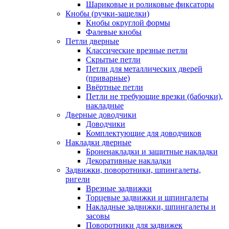
Шариковые и роликовые фиксаторы
Кнобы (ручки-защелки)
Кнобы округлой формы
Фалевые кнобы
Петли дверные
Классические врезные петли
Скрытые петли
Петли для металлических дверей
(приварные)
Ввёртные петли
Петли не требующие врезки (бабочки),
накладные
Дверные доводчики
Доводчики
Комплектующие для доводчиков
Накладки дверные
Броненакладки и защитные накладки
Декоративные накладки
Задвижки, поворотники, шпингалеты,
ригели
Врезные задвижки
Торцевые задвижки и шпингалеты
Накладные задвижки, шпингалеты и
засовы
Поворотники для задвижек