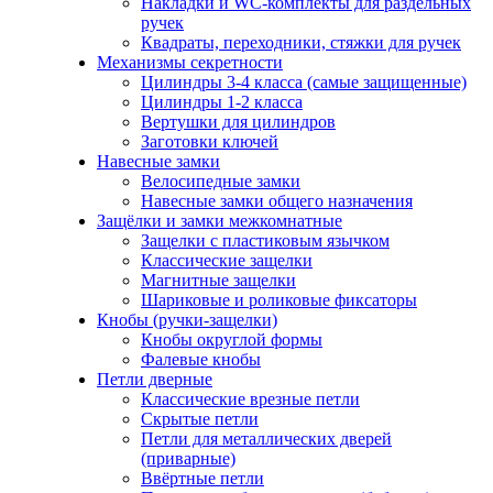
Накладки и WC-комплекты для раздельных
ручек
Квадраты, переходники, стяжки для ручек
Механизмы секретности
Цилиндры 3-4 класса (самые защищенные)
Цилиндры 1-2 класса
Вертушки для цилиндров
Заготовки ключей
Навесные замки
Велосипедные замки
Навесные замки общего назначения
Защёлки и замки межкомнатные
Защелки с пластиковым язычком
Классические защелки
Магнитные защелки
Шариковые и роликовые фиксаторы
Кнобы (ручки-защелки)
Кнобы округлой формы
Фалевые кнобы
Петли дверные
Классические врезные петли
Скрытые петли
Петли для металлических дверей
(приварные)
Ввёртные петли