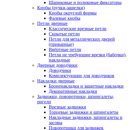
Шариковые и роликовые фиксаторы
Кнобы (ручки-защелки)
Кнобы округлой формы
Фалевые кнобы
Петли дверные
Классические врезные петли
Скрытые петли
Петли для металлических дверей
(приварные)
Ввёртные петли
Петли не требующие врезки (бабочки),
накладные
Дверные доводчики
Доводчики
Комплектующие для доводчиков
Накладки дверные
Броненакладки и защитные накладки
Декоративные накладки
Задвижки, поворотники, шпингалеты,
ригели
Врезные задвижки
Торцевые задвижки и шпингалеты
Накладные задвижки, шпингалеты и
засовы
Поворотники для задвижек