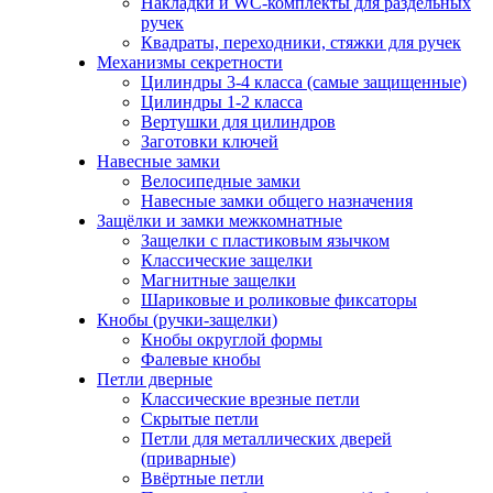
Накладки и WC-комплекты для раздельных
ручек
Квадраты, переходники, стяжки для ручек
Механизмы секретности
Цилиндры 3-4 класса (самые защищенные)
Цилиндры 1-2 класса
Вертушки для цилиндров
Заготовки ключей
Навесные замки
Велосипедные замки
Навесные замки общего назначения
Защёлки и замки межкомнатные
Защелки с пластиковым язычком
Классические защелки
Магнитные защелки
Шариковые и роликовые фиксаторы
Кнобы (ручки-защелки)
Кнобы округлой формы
Фалевые кнобы
Петли дверные
Классические врезные петли
Скрытые петли
Петли для металлических дверей
(приварные)
Ввёртные петли