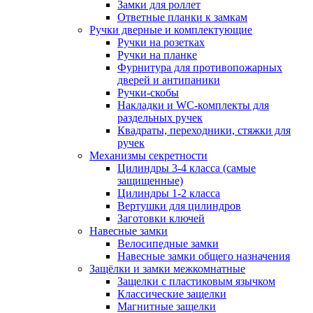
Замки для роллет
Ответные планки к замкам
Ручки дверные и комплектующие
Ручки на розетках
Ручки на планке
Фурнитура для противопожарных
дверей и антипаники
Ручки-скобы
Накладки и WC-комплекты для
раздельных ручек
Квадраты, переходники, стяжки для
ручек
Механизмы секретности
Цилиндры 3-4 класса (самые
защищенные)
Цилиндры 1-2 класса
Вертушки для цилиндров
Заготовки ключей
Навесные замки
Велосипедные замки
Навесные замки общего назначения
Защёлки и замки межкомнатные
Защелки с пластиковым язычком
Классические защелки
Магнитные защелки