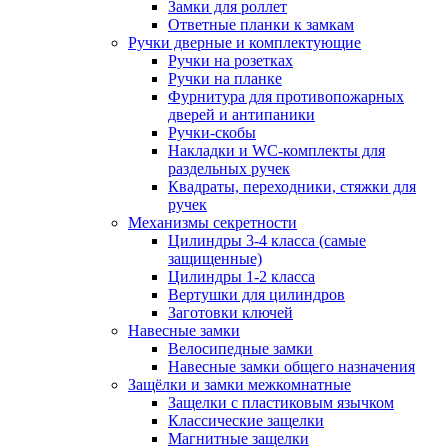
Замки для роллет
Ответные планки к замкам
Ручки дверные и комплектующие
Ручки на розетках
Ручки на планке
Фурнитура для противопожарных
дверей и антипаники
Ручки-скобы
Накладки и WC-комплекты для
раздельных ручек
Квадраты, переходники, стяжки для
ручек
Механизмы секретности
Цилиндры 3-4 класса (самые
защищенные)
Цилиндры 1-2 класса
Вертушки для цилиндров
Заготовки ключей
Навесные замки
Велосипедные замки
Навесные замки общего назначения
Защёлки и замки межкомнатные
Защелки с пластиковым язычком
Классические защелки
Магнитные защелки