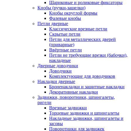
Шариковые и роликовые фиксаторы
Кнобы (ручки-защелки)
Кнобы округлой формы
Фалевые кнобы
Петли дверные
Классические врезные петли
Скрытые петли
Петли для металлических дверей
(приварные)
Ввёртные петли
Петли не требующие врезки (бабочки),
накладные
Дверные доводчики
Доводчики
Комплектующие для доводчиков
Накладки дверные
Броненакладки и защитные накладки
Декоративные накладки
Задвижки, поворотники, шпингалеты,
ригели
Врезные задвижки
Торцевые задвижки и шпингалеты
Накладные задвижки, шпингалеты и
засовы
Поворотники для задвижек