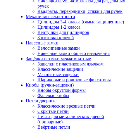
Накладки и WC-комплекты для раздельных
ручек
Квадраты, переходники, стяжки для ручек
Механизмы секретности
Цилиндры 3-4 класса (самые защищенные)
Цилиндры 1-2 класса
Вертушки для цилиндров
Заготовки ключей
Навесные замки
Велосипедные замки
Навесные замки общего назначения
Защёлки и замки межкомнатные
Защелки с пластиковым язычком
Классические защелки
Магнитные защелки
Шариковые и роликовые фиксаторы
Кнобы (ручки-защелки)
Кнобы округлой формы
Фалевые кнобы
Петли дверные
Классические врезные петли
Скрытые петли
Петли для металлических дверей
(приварные)
Ввёртные петли