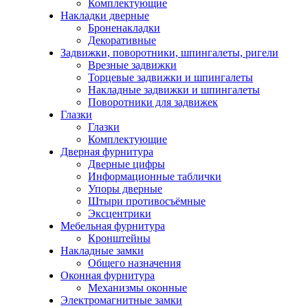
Комплектующие
Накладки дверные
Броненакладки
Декоративные
Задвижки, поворотники, шпингалеты, ригели
Врезные задвижки
Торцевые задвижки и шпингалеты
Накладные задвижки и шпингалеты
Поворотники для задвижек
Глазки
Глазки
Комплектующие
Дверная фурнитура
Дверные цифры
Информационные таблички
Упоры дверные
Штыри противосъёмные
Эксцентрики
Мебельная фурнитура
Кронштейны
Накладные замки
Общего назначения
Оконная фурнитура
Механизмы оконные
Электромагнитные замки