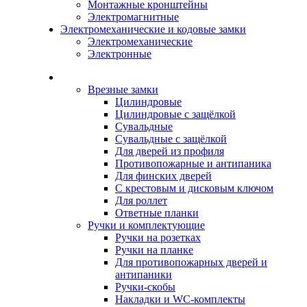
Монтажные кронштейны
Электромагнитные
Электромеханические и кодовые замки
Электромеханические
Электронные
Каталог
Врезные замки
Цилиндровые
Цилиндровые с защёлкой
Сувальдные
Сувальдные с защёлкой
Для дверей из профиля
Противопожарные и антипаника
Для финских дверей
С крестовым и дисковым ключом
Для роллет
Ответные планки
Ручки и комплектующие
Ручки на розетках
Ручки на планке
Для противопожарных дверей и
антипаники
Ручки-скобы
Накладки и WC-комплекты