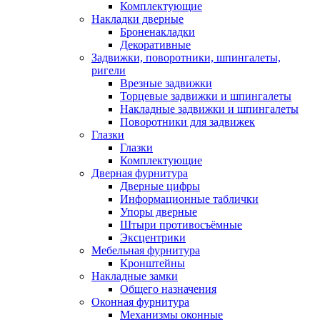
Комплектующие
Накладки дверные
Броненакладки
Декоративные
Задвижки, поворотники, шпингалеты,
ригели
Врезные задвижки
Торцевые задвижки и шпингалеты
Накладные задвижки и шпингалеты
Поворотники для задвижек
Глазки
Глазки
Комплектующие
Дверная фурнитура
Дверные цифры
Информационные таблички
Упоры дверные
Штыри противосъёмные
Эксцентрики
Мебельная фурнитура
Кронштейны
Накладные замки
Общего назначения
Оконная фурнитура
Механизмы оконные