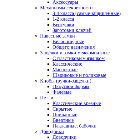
Аксессуары
Механизмы секретности
3-4 класса (самые защищенные)
1-2 класса
Вертушки
Заготовки ключей
Навесные замки
Велосипедные
Общего назначения
Защёлки и замки межкомнатные
С пластиковым язычком
Классические
Магнитные
Шариковые и роликовые
Кнобы (ручки-защелки)
Округлой формы
Фалевые
Петли
Классические врезные
Скрытые
Приварные
Ввёртные
Накладные, бабочки
Доводчики
Доводчики