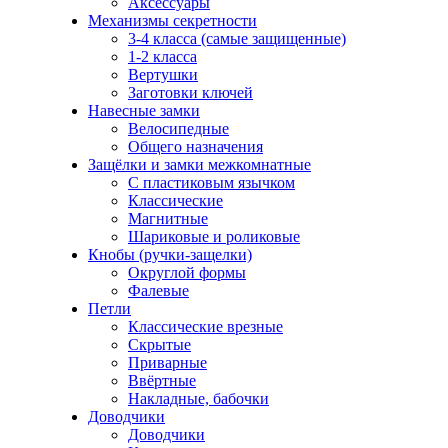
Аксессуары
Механизмы секретности
3-4 класса (самые защищенные)
1-2 класса
Вертушки
Заготовки ключей
Навесные замки
Велосипедные
Общего назначения
Защёлки и замки межкомнатные
С пластиковым язычком
Классические
Магнитные
Шариковые и роликовые
Кнобы (ручки-защелки)
Округлой формы
Фалевые
Петли
Классические врезные
Скрытые
Приварные
Ввёртные
Накладные, бабочки
Доводчики
Доводчики