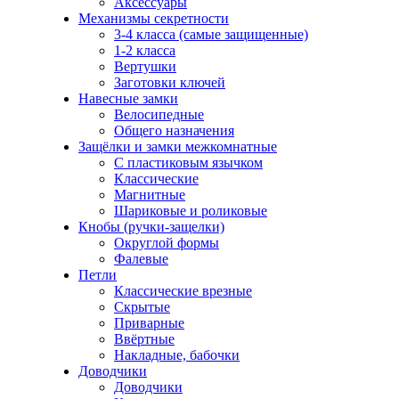
Аксессуары
Механизмы секретности
3-4 класса (самые защищенные)
1-2 класса
Вертушки
Заготовки ключей
Навесные замки
Велосипедные
Общего назначения
Защёлки и замки межкомнатные
С пластиковым язычком
Классические
Магнитные
Шариковые и роликовые
Кнобы (ручки-защелки)
Округлой формы
Фалевые
Петли
Классические врезные
Скрытые
Приварные
Ввёртные
Накладные, бабочки
Доводчики
Доводчики