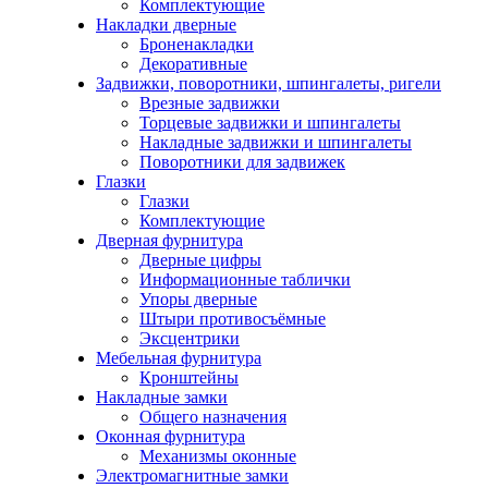
Комплектующие
Накладки дверные
Броненакладки
Декоративные
Задвижки, поворотники, шпингалеты, ригели
Врезные задвижки
Торцевые задвижки и шпингалеты
Накладные задвижки и шпингалеты
Поворотники для задвижек
Глазки
Глазки
Комплектующие
Дверная фурнитура
Дверные цифры
Информационные таблички
Упоры дверные
Штыри противосъёмные
Эксцентрики
Мебельная фурнитура
Кронштейны
Накладные замки
Общего назначения
Оконная фурнитура
Механизмы оконные
Электромагнитные замки