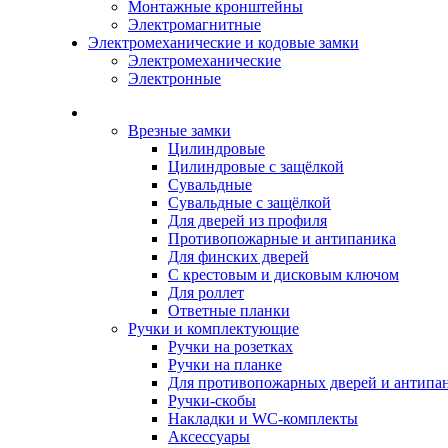
Монтажные кронштейны
Электромагнитные
Электромеханические и кодовые замки
Электромеханические
Электронные
Каталог
Врезные замки
Цилиндровые
Цилиндровые с защёлкой
Сувальдные
Сувальдные с защёлкой
Для дверей из профиля
Противопожарные и антипаника
Для финских дверей
С крестовым и дисковым ключом
Для роллет
Ответные планки
Ручки и комплектующие
Ручки на розетках
Ручки на планке
Для противопожарных дверей и антипа
Ручки-скобы
Накладки и WC-комплекты
Аксессуары