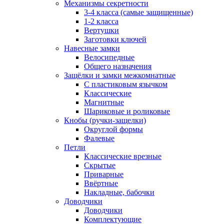
Механизмы секретности
3-4 класса (самые защищенные)
1-2 класса
Вертушки
Заготовки ключей
Навесные замки
Велосипедные
Общего назначения
Защёлки и замки межкомнатные
С пластиковым язычком
Классические
Магнитные
Шариковые и роликовые
Кнобы (ручки-защелки)
Округлой формы
Фалевые
Петли
Классические врезные
Скрытые
Приварные
Ввёртные
Накладные, бабочки
Доводчики
Доводчики
Комплектующие