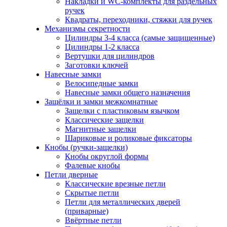
Накладки и WC-комплекты для раздельных
ручек
Квадраты, переходники, стяжки для ручек
Механизмы секретности
Цилиндры 3-4 класса (самые защищенные)
Цилиндры 1-2 класса
Вертушки для цилиндров
Заготовки ключей
Навесные замки
Велосипедные замки
Навесные замки общего назначения
Защёлки и замки межкомнатные
Защелки с пластиковым язычком
Классические защелки
Магнитные защелки
Шариковые и роликовые фиксаторы
Кнобы (ручки-защелки)
Кнобы округлой формы
Фалевые кнобы
Петли дверные
Классические врезные петли
Скрытые петли
Петли для металлических дверей
(приварные)
Ввёртные петли