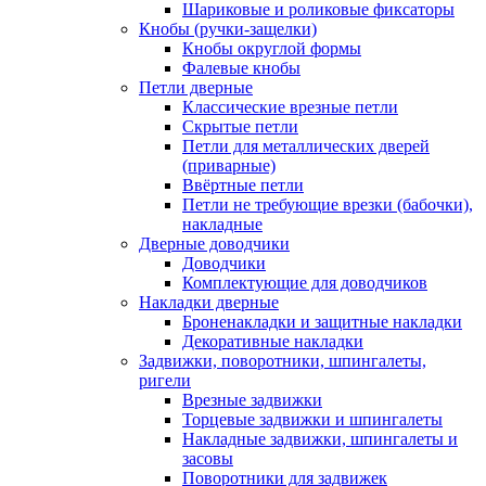
Шариковые и роликовые фиксаторы
Кнобы (ручки-защелки)
Кнобы округлой формы
Фалевые кнобы
Петли дверные
Классические врезные петли
Скрытые петли
Петли для металлических дверей
(приварные)
Ввёртные петли
Петли не требующие врезки (бабочки),
накладные
Дверные доводчики
Доводчики
Комплектующие для доводчиков
Накладки дверные
Броненакладки и защитные накладки
Декоративные накладки
Задвижки, поворотники, шпингалеты,
ригели
Врезные задвижки
Торцевые задвижки и шпингалеты
Накладные задвижки, шпингалеты и
засовы
Поворотники для задвижек