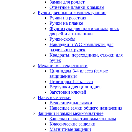
Замки для роллет
Ответные планки к замкам
Ручки дверные и комплектующие
Ручки на розетках
Ручки на планке
Фурнитура для противопожарных
дверей и антипаники
Ручки-скобы
Накладки и WC-комплекты для
раздельных ручек
Квадраты, переходники, стяжки для
ручек
Механизмы секретности
Цилиндры 3-4 класса (самые
защищенные)
Цилиндры 1-2 класса
Вертушки для цилиндров
Заготовки ключей
Навесные замки
Велосипедные замки
Навесные замки общего назначения
Защёлки и замки межкомнатные
Защелки с пластиковым язычком
Классические защелки
Магнитные защелки