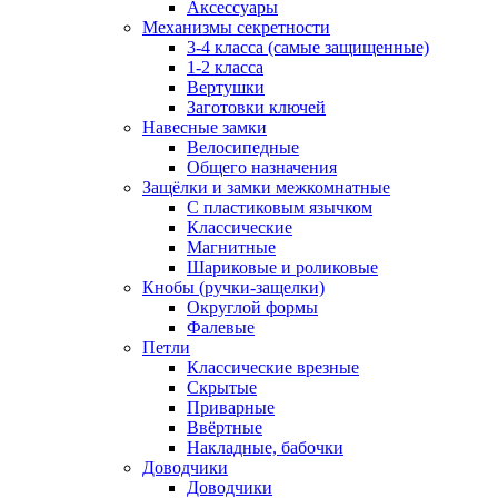
Аксессуары
Механизмы секретности
3-4 класса (самые защищенные)
1-2 класса
Вертушки
Заготовки ключей
Навесные замки
Велосипедные
Общего назначения
Защёлки и замки межкомнатные
С пластиковым язычком
Классические
Магнитные
Шариковые и роликовые
Кнобы (ручки-защелки)
Округлой формы
Фалевые
Петли
Классические врезные
Скрытые
Приварные
Ввёртные
Накладные, бабочки
Доводчики
Доводчики