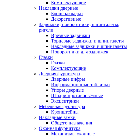
Комплектующие
Накладки дверные
Броненакладки
Декоративные
Задвижки, поворотники, шпингалеты,
ригели
Врезные задвижки
Торцевые задвижки и шпингалеты
Накладные задвижки и шпингалеты
Поворотники для задвижек
Глазки
Глазки
Комплектующие
Дверная фурнитура
Дверные цифры
Информационные таблички
Упоры дверные
Штыри противосъёмные
Эксцентрики
Мебельная фурнитура
Кронштейны
Накладные замки
Общего назначения
Оконная фурнитура
Механизмы оконные