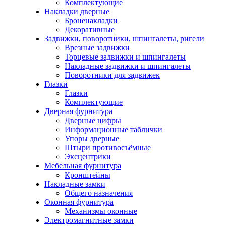
Комплектующие
Накладки дверные
Броненакладки
Декоративные
Задвижки, поворотники, шпингалеты, ригели
Врезные задвижки
Торцевые задвижки и шпингалеты
Накладные задвижки и шпингалеты
Поворотники для задвижек
Глазки
Глазки
Комплектующие
Дверная фурнитура
Дверные цифры
Информационные таблички
Упоры дверные
Штыри противосъёмные
Эксцентрики
Мебельная фурнитура
Кронштейны
Накладные замки
Общего назначения
Оконная фурнитура
Механизмы оконные
Электромагнитные замки