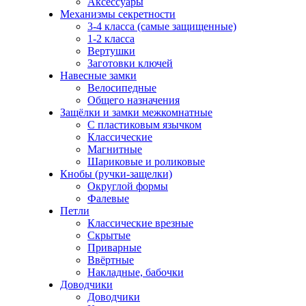
Аксессуары
Механизмы секретности
3-4 класса (самые защищенные)
1-2 класса
Вертушки
Заготовки ключей
Навесные замки
Велосипедные
Общего назначения
Защёлки и замки межкомнатные
С пластиковым язычком
Классические
Магнитные
Шариковые и роликовые
Кнобы (ручки-защелки)
Округлой формы
Фалевые
Петли
Классические врезные
Скрытые
Приварные
Ввёртные
Накладные, бабочки
Доводчики
Доводчики