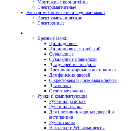
Монтажные кронштейны
Электромагнитные
Электромеханические и кодовые замки
Электромеханические
Электронные
Каталог
Врезные замки
Цилиндровые
Цилиндровые с защёлкой
Сувальдные
Сувальдные с защёлкой
Для дверей из профиля
Противопожарные и антипаника
Для финских дверей
С крестовым и дисковым ключом
Для роллет
Ответные планки
Ручки и комплектующие
Ручки на розетках
Ручки на планке
Для противопожарных дверей и
антипаники
Ручки-скобы
Накладки и WC-комплекты