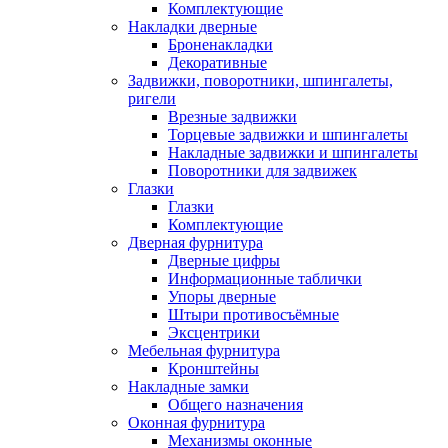
Комплектующие
Накладки дверные
Броненакладки
Декоративные
Задвижки, поворотники, шпингалеты,
ригели
Врезные задвижки
Торцевые задвижки и шпингалеты
Накладные задвижки и шпингалеты
Поворотники для задвижек
Глазки
Глазки
Комплектующие
Дверная фурнитура
Дверные цифры
Информационные таблички
Упоры дверные
Штыри противосъёмные
Эксцентрики
Мебельная фурнитура
Кронштейны
Накладные замки
Общего назначения
Оконная фурнитура
Механизмы оконные