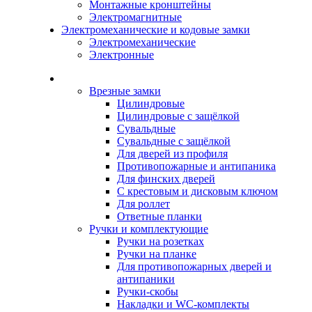
Монтажные кронштейны
Электромагнитные
Электромеханические и кодовые замки
Электромеханические
Электронные
Каталог
Врезные замки
Цилиндровые
Цилиндровые с защёлкой
Сувальдные
Сувальдные с защёлкой
Для дверей из профиля
Противопожарные и антипаника
Для финских дверей
С крестовым и дисковым ключом
Для роллет
Ответные планки
Ручки и комплектующие
Ручки на розетках
Ручки на планке
Для противопожарных дверей и
антипаники
Ручки-скобы
Накладки и WC-комплекты