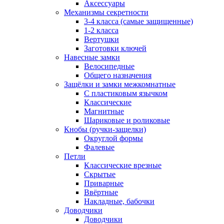
Аксессуары
Механизмы секретности
3-4 класса (самые защищенные)
1-2 класса
Вертушки
Заготовки ключей
Навесные замки
Велосипедные
Общего назначения
Защёлки и замки межкомнатные
С пластиковым язычком
Классические
Магнитные
Шариковые и роликовые
Кнобы (ручки-защелки)
Округлой формы
Фалевые
Петли
Классические врезные
Скрытые
Приварные
Ввёртные
Накладные, бабочки
Доводчики
Доводчики