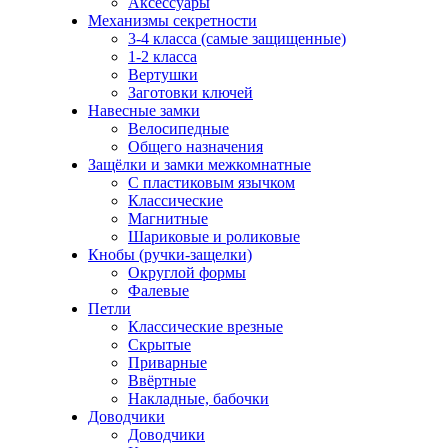
Аксессуары
Механизмы секретности
3-4 класса (самые защищенные)
1-2 класса
Вертушки
Заготовки ключей
Навесные замки
Велосипедные
Общего назначения
Защёлки и замки межкомнатные
С пластиковым язычком
Классические
Магнитные
Шариковые и роликовые
Кнобы (ручки-защелки)
Округлой формы
Фалевые
Петли
Классические врезные
Скрытые
Приварные
Ввёртные
Накладные, бабочки
Доводчики
Доводчики