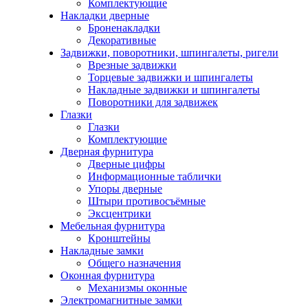
Комплектующие
Накладки дверные
Броненакладки
Декоративные
Задвижки, поворотники, шпингалеты, ригели
Врезные задвижки
Торцевые задвижки и шпингалеты
Накладные задвижки и шпингалеты
Поворотники для задвижек
Глазки
Глазки
Комплектующие
Дверная фурнитура
Дверные цифры
Информационные таблички
Упоры дверные
Штыри противосъёмные
Эксцентрики
Мебельная фурнитура
Кронштейны
Накладные замки
Общего назначения
Оконная фурнитура
Механизмы оконные
Электромагнитные замки