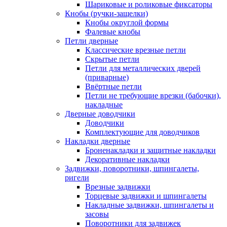
Шариковые и роликовые фиксаторы
Кнобы (ручки-защелки)
Кнобы округлой формы
Фалевые кнобы
Петли дверные
Классические врезные петли
Скрытые петли
Петли для металлических дверей
(приварные)
Ввёртные петли
Петли не требующие врезки (бабочки),
накладные
Дверные доводчики
Доводчики
Комплектующие для доводчиков
Накладки дверные
Броненакладки и защитные накладки
Декоративные накладки
Задвижки, поворотники, шпингалеты,
ригели
Врезные задвижки
Торцевые задвижки и шпингалеты
Накладные задвижки, шпингалеты и
засовы
Поворотники для задвижек