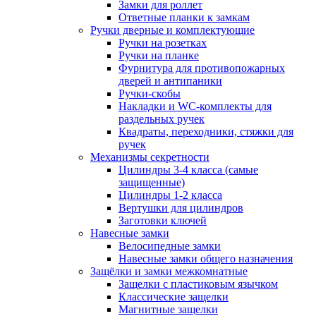
Замки для роллет
Ответные планки к замкам
Ручки дверные и комплектующие
Ручки на розетках
Ручки на планке
Фурнитура для противопожарных
дверей и антипаники
Ручки-скобы
Накладки и WC-комплекты для
раздельных ручек
Квадраты, переходники, стяжки для
ручек
Механизмы секретности
Цилиндры 3-4 класса (самые
защищенные)
Цилиндры 1-2 класса
Вертушки для цилиндров
Заготовки ключей
Навесные замки
Велосипедные замки
Навесные замки общего назначения
Защёлки и замки межкомнатные
Защелки с пластиковым язычком
Классические защелки
Магнитные защелки