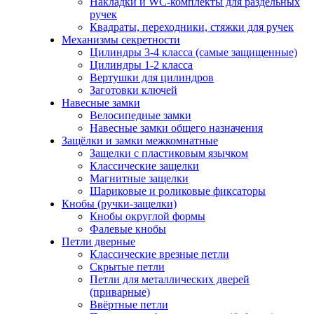
Накладки и WC-комплекты для раздельных
ручек
Квадраты, переходники, стяжки для ручек
Механизмы секретности
Цилиндры 3-4 класса (самые защищенные)
Цилиндры 1-2 класса
Вертушки для цилиндров
Заготовки ключей
Навесные замки
Велосипедные замки
Навесные замки общего назначения
Защёлки и замки межкомнатные
Защелки с пластиковым язычком
Классические защелки
Магнитные защелки
Шариковые и роликовые фиксаторы
Кнобы (ручки-защелки)
Кнобы округлой формы
Фалевые кнобы
Петли дверные
Классические врезные петли
Скрытые петли
Петли для металлических дверей
(приварные)
Ввёртные петли