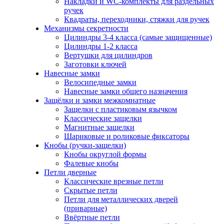
Накладки и WC-комплекты для раздельных
ручек
Квадраты, переходники, стяжки для ручек
Механизмы секретности
Цилиндры 3-4 класса (самые защищенные)
Цилиндры 1-2 класса
Вертушки для цилиндров
Заготовки ключей
Навесные замки
Велосипедные замки
Навесные замки общего назначения
Защёлки и замки межкомнатные
Защелки с пластиковым язычком
Классические защелки
Магнитные защелки
Шариковые и роликовые фиксаторы
Кнобы (ручки-защелки)
Кнобы округлой формы
Фалевые кнобы
Петли дверные
Классические врезные петли
Скрытые петли
Петли для металлических дверей
(приварные)
Ввёртные петли