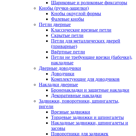
Шариковые и роликовые фиксаторы
Кнобы (ручки-защелки)
Кнобы округлой формы
Фалевые кнобы
Петли дверные
Классические врезные петли
Скрытые петли
Петли для металлических дверей
(приварные)
Ввёртные петли
Петли не требующие врезки (бабочки),
накладные
Дверные доводчики
Доводчики
Комплектующие для доводчиков
Накладки дверные
Броненакладки и защитные накладки
Декоративные накладки
Задвижки, поворотники, шпингалеты,
ригели
Врезные задвижки
Торцевые задвижки и шпингалеты
Накладные задвижки, шпингалеты и
засовы
Поворотники для задвижек