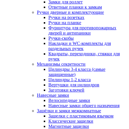
Замки для роллет
Ответные планки к замкам
Ручки дверные и комплектующие
Ручки на розетках
Ручки на планке
Фурнитура для противопожарных
дверей и антипаники
Ручки-скобы
Накладки и WC-комплекты для
раздельных ручек
Квадраты, переходники, стяжки для
ручек
Механизмы секретности
Цилиндры 3-4 класса (самые
защищенные)
Цилиндры 1-2 класса
Вертушки для цилиндров
Заготовки ключей
Навесные замки
Велосипедные замки
Навесные замки общего назначения
Защёлки и замки межкомнатные
Защелки с пластиковым язычком
Классические защелки
Магнитные защелки