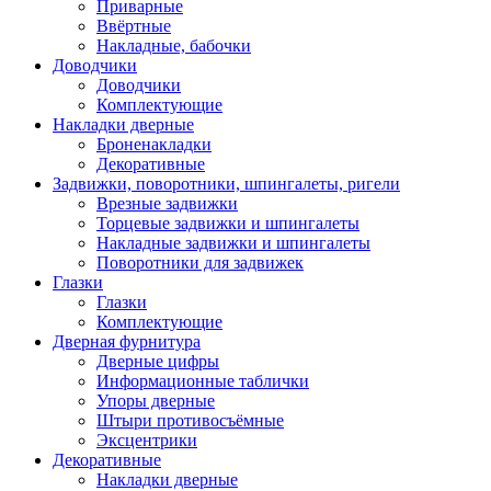
Приварные
Ввёртные
Накладные, бабочки
Доводчики
Доводчики
Комплектующие
Накладки дверные
Броненакладки
Декоративные
Задвижки, поворотники, шпингалеты, ригели
Врезные задвижки
Торцевые задвижки и шпингалеты
Накладные задвижки и шпингалеты
Поворотники для задвижек
Глазки
Глазки
Комплектующие
Дверная фурнитура
Дверные цифры
Информационные таблички
Упоры дверные
Штыри противосъёмные
Эксцентрики
Декоративные
Накладки дверные