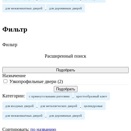
для межкомнатных дверей
для деревянных дверей
Фильтр
Фильтр
Расширенный поиск
Назначение
Узкопрофильные двери (
2
)
Категории:
с прямоугольными ригелями
крестообразный ключ
для входных дверей
для металлических дверей
цилиндровые
для межкомнатных дверей
для деревянных дверей
Сортировать:
по названию