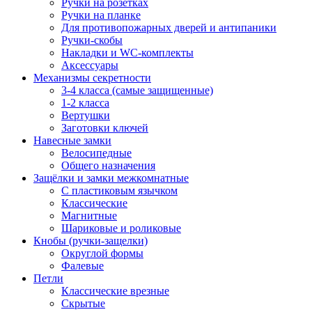
Ручки на розетках
Ручки на планке
Для противопожарных дверей и антипаники
Ручки-скобы
Накладки и WC-комплекты
Аксессуары
Механизмы секретности
3-4 класса (самые защищенные)
1-2 класса
Вертушки
Заготовки ключей
Навесные замки
Велосипедные
Общего назначения
Защёлки и замки межкомнатные
С пластиковым язычком
Классические
Магнитные
Шариковые и роликовые
Кнобы (ручки-защелки)
Округлой формы
Фалевые
Петли
Классические врезные
Скрытые