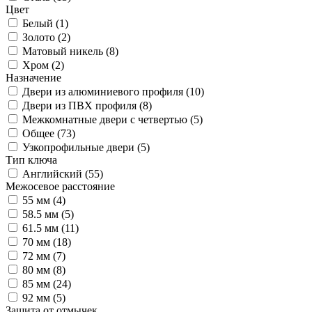
Цвет
Белый (
1
)
Золото (
2
)
Матовый никель (
8
)
Хром (
2
)
Назначение
Двери из алюминиевого профиля (
10
)
Двери из ПВХ профиля (
8
)
Межкомнатные двери с четвертью (
5
)
Общее (
73
)
Узкопрофильные двери (
5
)
Тип ключа
Английский (
55
)
Межосевое расстояние
55 мм (
4
)
58.5 мм (
5
)
61.5 мм (
11
)
70 мм (
18
)
72 мм (
7
)
80 мм (
8
)
85 мм (
24
)
92 мм (
5
)
Защита от отмычек