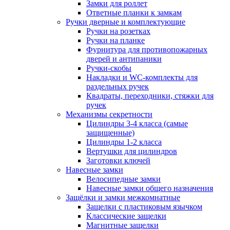
Замки для роллет
Ответные планки к замкам
Ручки дверные и комплектующие
Ручки на розетках
Ручки на планке
Фурнитура для противопожарных
дверей и антипаники
Ручки-скобы
Накладки и WC-комплекты для
раздельных ручек
Квадраты, переходники, стяжки для
ручек
Механизмы секретности
Цилиндры 3-4 класса (самые
защищенные)
Цилиндры 1-2 класса
Вертушки для цилиндров
Заготовки ключей
Навесные замки
Велосипедные замки
Навесные замки общего назначения
Защёлки и замки межкомнатные
Защелки с пластиковым язычком
Классические защелки
Магнитные защелки