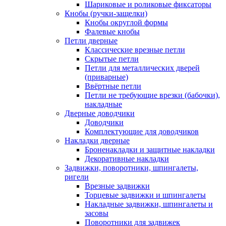
Шариковые и роликовые фиксаторы
Кнобы (ручки-защелки)
Кнобы округлой формы
Фалевые кнобы
Петли дверные
Классические врезные петли
Скрытые петли
Петли для металлических дверей
(приварные)
Ввёртные петли
Петли не требующие врезки (бабочки),
накладные
Дверные доводчики
Доводчики
Комплектующие для доводчиков
Накладки дверные
Броненакладки и защитные накладки
Декоративные накладки
Задвижки, поворотники, шпингалеты,
ригели
Врезные задвижки
Торцевые задвижки и шпингалеты
Накладные задвижки, шпингалеты и
засовы
Поворотники для задвижек