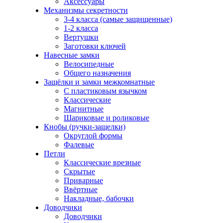
Аксессуары
Механизмы секретности
3-4 класса (самые защищенные)
1-2 класса
Вертушки
Заготовки ключей
Навесные замки
Велосипедные
Общего назначения
Защёлки и замки межкомнатные
С пластиковым язычком
Классические
Магнитные
Шариковые и роликовые
Кнобы (ручки-защелки)
Округлой формы
Фалевые
Петли
Классические врезные
Скрытые
Приварные
Ввёртные
Накладные, бабочки
Доводчики
Доводчики