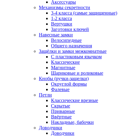
Аксессуары
Механизмы секретности
3-4 класса (самые защищенные)
1-2 класса
Вертушки
Заготовки ключей
Навесные замки
Велосипедные
Общего назначения
Защёлки и замки межкомнатные
С пластиковым язычком
Классические
Магнитные
Шариковые и роликовые
Кнобы (ручки-защелки)
Округлой формы
Фалевые
Петли
Классические врезные
Скрытые
Приварные
Ввёртные
Накладные, бабочки
Доводчики
Доводчики