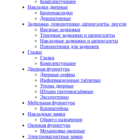
Комплектующие
Накладки дверные
Броненакладки
Декоративные
Задвижки, поворотники, шпингалеты, ригели
Врезные задвижки
Торцевые задвижки и шпингалеты
Накладные задвижки и шпингалеты
Поворотники для задвижек
Глазки
Глазки
Комплектующие
Дверная фурнитура
Дверные цифры
Информационные таблички
Упоры дверные
Штыри противосъёмные
Эксцентрики
Мебельная фурнитура
Кронштейны
Накладные замки
Общего назначения
Оконная фурнитура
Механизмы оконные
Электромагнитные замки