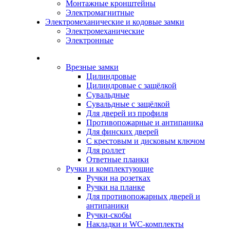
Монтажные кронштейны
Электромагнитные
Электромеханические и кодовые замки
Электромеханические
Электронные
Каталог
Врезные замки
Цилиндровые
Цилиндровые с защёлкой
Сувальдные
Сувальдные с защёлкой
Для дверей из профиля
Противопожарные и антипаника
Для финских дверей
С крестовым и дисковым ключом
Для роллет
Ответные планки
Ручки и комплектующие
Ручки на розетках
Ручки на планке
Для противопожарных дверей и
антипаники
Ручки-скобы
Накладки и WC-комплекты