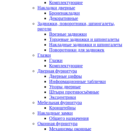
Комплектующие
Накладки дверные
Броненакладки
Декоративные
Задвижки, поворотники, шпингалеты,
ригели
Врезные задвижки
Торцевые задвижки и шпингалеты
Накладные задвижки и шпингалеты
Поворотники для задвижек
Глазки
Глазки
Комплектующие
Дверная фурнитура
Дверные цифры
Информационные таблички
Упоры дверные
Штыри противосъёмные
Эксцентрики
Мебельная фурнитура
Кронштейны
Накладные замки
Общего назначения
Оконная фурнитура
Механизмы оконные