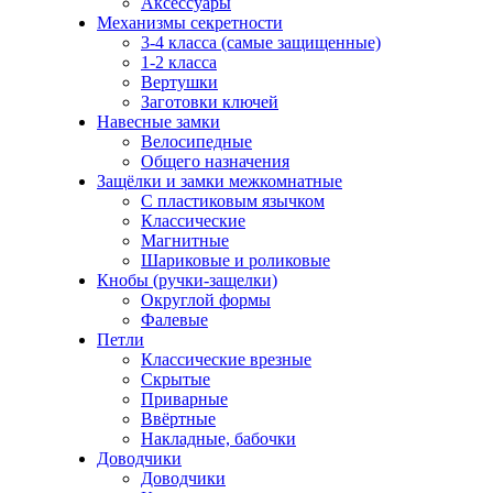
Аксессуары
Механизмы секретности
3-4 класса (самые защищенные)
1-2 класса
Вертушки
Заготовки ключей
Навесные замки
Велосипедные
Общего назначения
Защёлки и замки межкомнатные
С пластиковым язычком
Классические
Магнитные
Шариковые и роликовые
Кнобы (ручки-защелки)
Округлой формы
Фалевые
Петли
Классические врезные
Скрытые
Приварные
Ввёртные
Накладные, бабочки
Доводчики
Доводчики