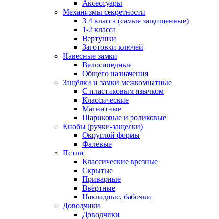
Аксессуары
Механизмы секретности
3-4 класса (самые защищенные)
1-2 класса
Вертушки
Заготовки ключей
Навесные замки
Велосипедные
Общего назначения
Защёлки и замки межкомнатные
С пластиковым язычком
Классические
Магнитные
Шариковые и роликовые
Кнобы (ручки-защелки)
Округлой формы
Фалевые
Петли
Классические врезные
Скрытые
Приварные
Ввёртные
Накладные, бабочки
Доводчики
Доводчики