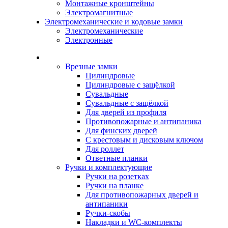
Монтажные кронштейны
Электромагнитные
Электромеханические и кодовые замки
Электромеханические
Электронные
Каталог
Врезные замки
Цилиндровые
Цилиндровые с защёлкой
Сувальдные
Сувальдные с защёлкой
Для дверей из профиля
Противопожарные и антипаника
Для финских дверей
С крестовым и дисковым ключом
Для роллет
Ответные планки
Ручки и комплектующие
Ручки на розетках
Ручки на планке
Для противопожарных дверей и
антипаники
Ручки-скобы
Накладки и WC-комплекты