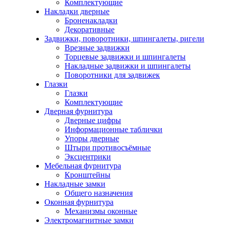
Комплектующие
Накладки дверные
Броненакладки
Декоративные
Задвижки, поворотники, шпингалеты, ригели
Врезные задвижки
Торцевые задвижки и шпингалеты
Накладные задвижки и шпингалеты
Поворотники для задвижек
Глазки
Глазки
Комплектующие
Дверная фурнитура
Дверные цифры
Информационные таблички
Упоры дверные
Штыри противосъёмные
Эксцентрики
Мебельная фурнитура
Кронштейны
Накладные замки
Общего назначения
Оконная фурнитура
Механизмы оконные
Электромагнитные замки