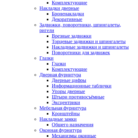
Комплектующие
Накладки дверные
Броненакладки
Декоративные
Задвижки, поворотники, шпингалеты,
ригели
Врезные задвижки
Торцевые задвижки и шпингалеты
Накладные задвижки и шпингалеты
Поворотники для задвижек
Глазки
Глазки
Комплектующие
Дверная фурнитура
Дверные цифры
Информационные таблички
Упоры дверные
Штыри противосъёмные
Эксцентрики
Мебельная фурнитура
Кронштейны
Накладные замки
Общего назначения
Оконная фурнитура
Механизмы оконные