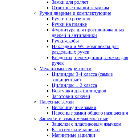
Замки для роллет
Ответные планки к замкам
Ручки дверные и комплектующие
Ручки на розетках
Ручки на планке
Фурнитура для противопожарных
дверей и антипаники
Ручки-скобы
Накладки и WC-комплекты для
раздельных ручек
Квадраты, переходники, стяжки для
ручек
Механизмы секретности
Цилиндры 3-4 класса (самые
защищенные)
Цилиндры 1-2 класса
Вертушки для цилиндров
Заготовки ключей
Навесные замки
Велосипедные замки
Навесные замки общего назначения
Защёлки и замки межкомнатные
Защелки с пластиковым язычком
Классические защелки
Магнитные защелки