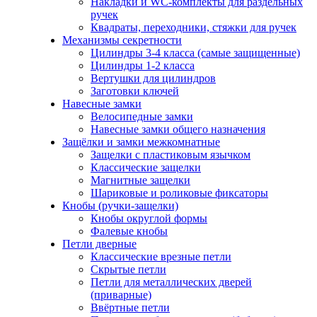
Накладки и WC-комплекты для раздельных
ручек
Квадраты, переходники, стяжки для ручек
Механизмы секретности
Цилиндры 3-4 класса (самые защищенные)
Цилиндры 1-2 класса
Вертушки для цилиндров
Заготовки ключей
Навесные замки
Велосипедные замки
Навесные замки общего назначения
Защёлки и замки межкомнатные
Защелки с пластиковым язычком
Классические защелки
Магнитные защелки
Шариковые и роликовые фиксаторы
Кнобы (ручки-защелки)
Кнобы округлой формы
Фалевые кнобы
Петли дверные
Классические врезные петли
Скрытые петли
Петли для металлических дверей
(приварные)
Ввёртные петли