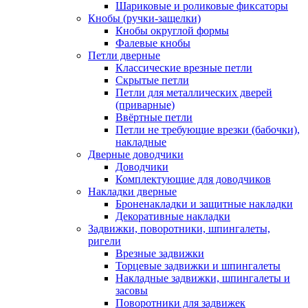
Шариковые и роликовые фиксаторы
Кнобы (ручки-защелки)
Кнобы округлой формы
Фалевые кнобы
Петли дверные
Классические врезные петли
Скрытые петли
Петли для металлических дверей
(приварные)
Ввёртные петли
Петли не требующие врезки (бабочки),
накладные
Дверные доводчики
Доводчики
Комплектующие для доводчиков
Накладки дверные
Броненакладки и защитные накладки
Декоративные накладки
Задвижки, поворотники, шпингалеты,
ригели
Врезные задвижки
Торцевые задвижки и шпингалеты
Накладные задвижки, шпингалеты и
засовы
Поворотники для задвижек