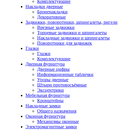
Комплектующие
Накладки дверные
Броненакладки
Декоративные
Задвижки, поворотники, шпингалеты, ригели
Врезные задвижки
Торцевые задвижки и шпингалеты
Накладные задвижки и шпингалеты
Поворотники для задвижек
Глазки
Глазки
Комплектующие
Дверная фурнитура
Дверные цифры
Информационные таблички
Упоры дверные
Штыри противосъёмные
Эксцентрики
Мебельная фурнитура
Кронштейны
Накладные замки
Общего назначения
Оконная фурнитура
Механизмы оконные
Электромагнитные замки