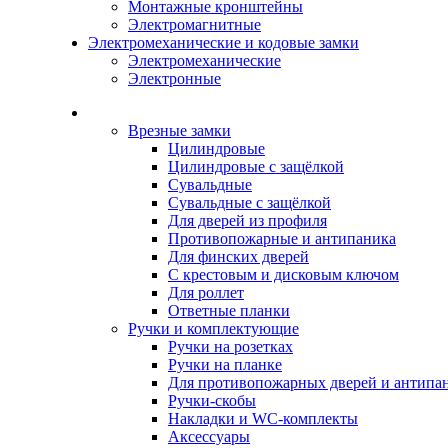
Монтажные кронштейны
Электромагнитные
Электромеханические и кодовые замки
Электромеханические
Электронные
Каталог
Врезные замки
Цилиндровые
Цилиндровые с защёлкой
Сувальдные
Сувальдные с защёлкой
Для дверей из профиля
Противопожарные и антипаника
Для финских дверей
С крестовым и дисковым ключом
Для роллет
Ответные планки
Ручки и комплектующие
Ручки на розетках
Ручки на планке
Для противопожарных дверей и антипа
Ручки-скобы
Накладки и WC-комплекты
Аксессуары