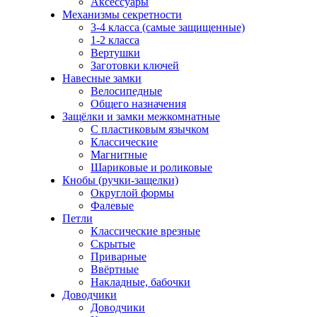
Аксессуары
Механизмы секретности
3-4 класса (самые защищенные)
1-2 класса
Вертушки
Заготовки ключей
Навесные замки
Велосипедные
Общего назначения
Защёлки и замки межкомнатные
С пластиковым язычком
Классические
Магнитные
Шариковые и роликовые
Кнобы (ручки-защелки)
Округлой формы
Фалевые
Петли
Классические врезные
Скрытые
Приварные
Ввёртные
Накладные, бабочки
Доводчики
Доводчики