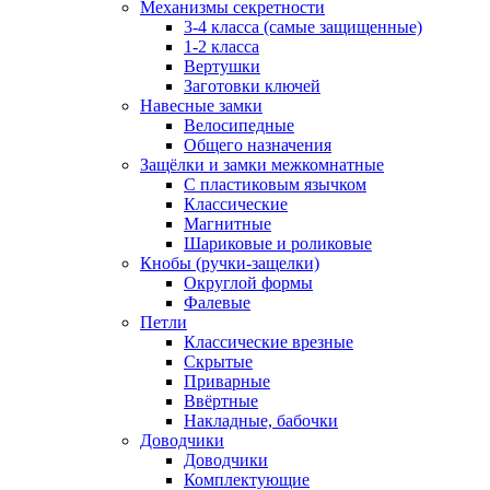
Механизмы секретности
3-4 класса (самые защищенные)
1-2 класса
Вертушки
Заготовки ключей
Навесные замки
Велосипедные
Общего назначения
Защёлки и замки межкомнатные
С пластиковым язычком
Классические
Магнитные
Шариковые и роликовые
Кнобы (ручки-защелки)
Округлой формы
Фалевые
Петли
Классические врезные
Скрытые
Приварные
Ввёртные
Накладные, бабочки
Доводчики
Доводчики
Комплектующие