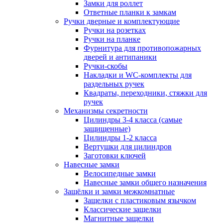
Замки для роллет
Ответные планки к замкам
Ручки дверные и комплектующие
Ручки на розетках
Ручки на планке
Фурнитура для противопожарных
дверей и антипаники
Ручки-скобы
Накладки и WC-комплекты для
раздельных ручек
Квадраты, переходники, стяжки для
ручек
Механизмы секретности
Цилиндры 3-4 класса (самые
защищенные)
Цилиндры 1-2 класса
Вертушки для цилиндров
Заготовки ключей
Навесные замки
Велосипедные замки
Навесные замки общего назначения
Защёлки и замки межкомнатные
Защелки с пластиковым язычком
Классические защелки
Магнитные защелки