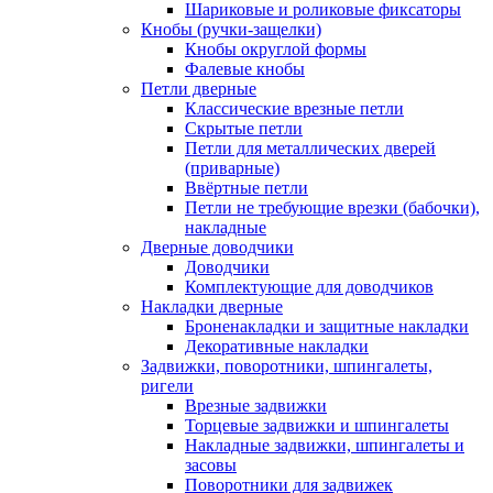
Шариковые и роликовые фиксаторы
Кнобы (ручки-защелки)
Кнобы округлой формы
Фалевые кнобы
Петли дверные
Классические врезные петли
Скрытые петли
Петли для металлических дверей
(приварные)
Ввёртные петли
Петли не требующие врезки (бабочки),
накладные
Дверные доводчики
Доводчики
Комплектующие для доводчиков
Накладки дверные
Броненакладки и защитные накладки
Декоративные накладки
Задвижки, поворотники, шпингалеты,
ригели
Врезные задвижки
Торцевые задвижки и шпингалеты
Накладные задвижки, шпингалеты и
засовы
Поворотники для задвижек