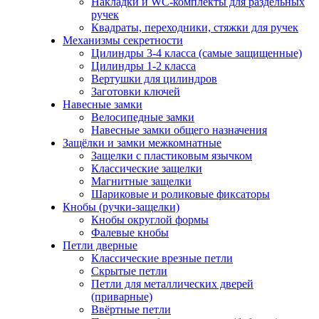
Накладки и WC-комплекты для раздельных
ручек
Квадраты, переходники, стяжки для ручек
Механизмы секретности
Цилиндры 3-4 класса (самые защищенные)
Цилиндры 1-2 класса
Вертушки для цилиндров
Заготовки ключей
Навесные замки
Велосипедные замки
Навесные замки общего назначения
Защёлки и замки межкомнатные
Защелки с пластиковым язычком
Классические защелки
Магнитные защелки
Шариковые и роликовые фиксаторы
Кнобы (ручки-защелки)
Кнобы округлой формы
Фалевые кнобы
Петли дверные
Классические врезные петли
Скрытые петли
Петли для металлических дверей
(приварные)
Ввёртные петли