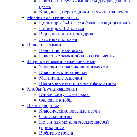
Накладки и WC-комплекты для раздельных
ручек
Квадраты, переходники, стяжки для ручек
Механизмы секретности
Цилиндры 3-4 класса (самые защищенные)
Цилиндры 1-2 класса
Вертушки для цилиндров
Заготовки ключей
Навесные замки
Велосипедные замки
Навесные замки общего назначения
Защёлки и замки межкомнатные
Защелки с пластиковым язычком
Классические защелки
Магнитные защелки
Шариковые и роликовые фиксаторы
Кнобы (ручки-защелки)
Кнобы округлой формы
Фалевые кнобы
Петли дверные
Классические врезные петли
Скрытые петли
Петли для металлических дверей
(приварные)
Ввёртные петли