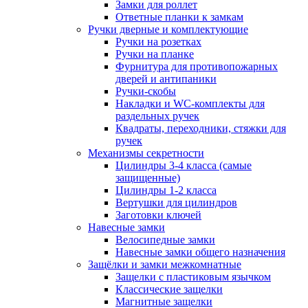
Замки для роллет
Ответные планки к замкам
Ручки дверные и комплектующие
Ручки на розетках
Ручки на планке
Фурнитура для противопожарных
дверей и антипаники
Ручки-скобы
Накладки и WC-комплекты для
раздельных ручек
Квадраты, переходники, стяжки для
ручек
Механизмы секретности
Цилиндры 3-4 класса (самые
защищенные)
Цилиндры 1-2 класса
Вертушки для цилиндров
Заготовки ключей
Навесные замки
Велосипедные замки
Навесные замки общего назначения
Защёлки и замки межкомнатные
Защелки с пластиковым язычком
Классические защелки
Магнитные защелки