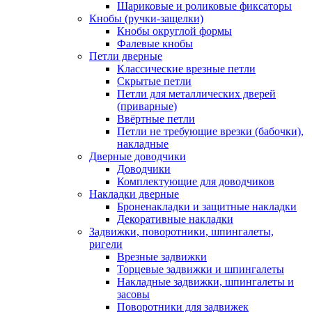
Шариковые и роликовые фиксаторы
Кнобы (ручки-защелки)
Кнобы округлой формы
Фалевые кнобы
Петли дверные
Классические врезные петли
Скрытые петли
Петли для металлических дверей
(приварные)
Ввёртные петли
Петли не требующие врезки (бабочки),
накладные
Дверные доводчики
Доводчики
Комплектующие для доводчиков
Накладки дверные
Броненакладки и защитные накладки
Декоративные накладки
Задвижки, поворотники, шпингалеты,
ригели
Врезные задвижки
Торцевые задвижки и шпингалеты
Накладные задвижки, шпингалеты и
засовы
Поворотники для задвижек