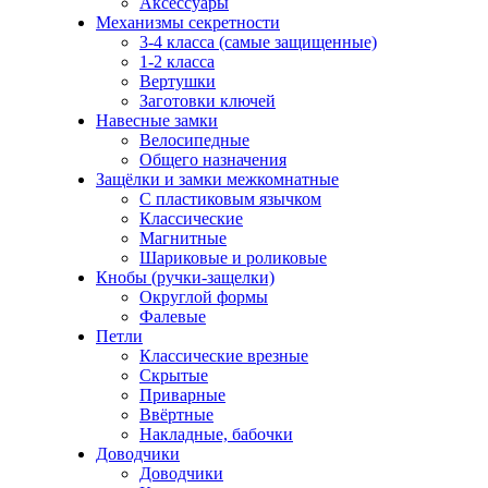
Аксессуары
Механизмы секретности
3-4 класса (самые защищенные)
1-2 класса
Вертушки
Заготовки ключей
Навесные замки
Велосипедные
Общего назначения
Защёлки и замки межкомнатные
С пластиковым язычком
Классические
Магнитные
Шариковые и роликовые
Кнобы (ручки-защелки)
Округлой формы
Фалевые
Петли
Классические врезные
Скрытые
Приварные
Ввёртные
Накладные, бабочки
Доводчики
Доводчики