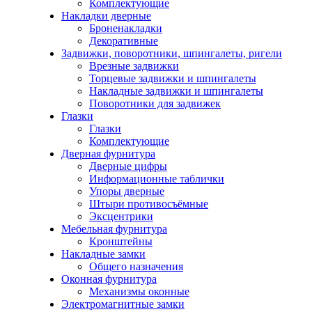
Комплектующие
Накладки дверные
Броненакладки
Декоративные
Задвижки, поворотники, шпингалеты, ригели
Врезные задвижки
Торцевые задвижки и шпингалеты
Накладные задвижки и шпингалеты
Поворотники для задвижек
Глазки
Глазки
Комплектующие
Дверная фурнитура
Дверные цифры
Информационные таблички
Упоры дверные
Штыри противосъёмные
Эксцентрики
Мебельная фурнитура
Кронштейны
Накладные замки
Общего назначения
Оконная фурнитура
Механизмы оконные
Электромагнитные замки