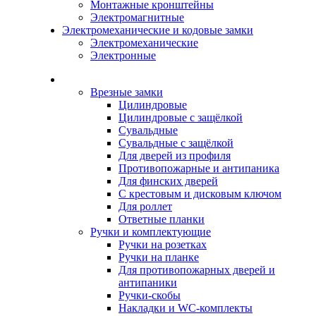
Монтажные кронштейны
Электромагнитные
Электромеханические и кодовые замки
Электромеханические
Электронные
Каталог
Врезные замки
Цилиндровые
Цилиндровые с защёлкой
Сувальдные
Сувальдные с защёлкой
Для дверей из профиля
Противопожарные и антипаника
Для финских дверей
С крестовым и дисковым ключом
Для роллет
Ответные планки
Ручки и комплектующие
Ручки на розетках
Ручки на планке
Для противопожарных дверей и
антипаники
Ручки-скобы
Накладки и WC-комплекты