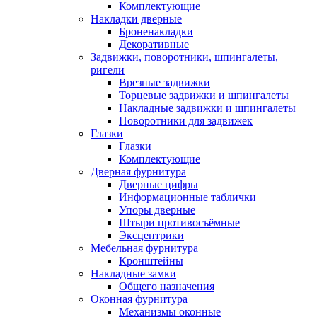
Комплектующие
Накладки дверные
Броненакладки
Декоративные
Задвижки, поворотники, шпингалеты,
ригели
Врезные задвижки
Торцевые задвижки и шпингалеты
Накладные задвижки и шпингалеты
Поворотники для задвижек
Глазки
Глазки
Комплектующие
Дверная фурнитура
Дверные цифры
Информационные таблички
Упоры дверные
Штыри противосъёмные
Эксцентрики
Мебельная фурнитура
Кронштейны
Накладные замки
Общего назначения
Оконная фурнитура
Механизмы оконные