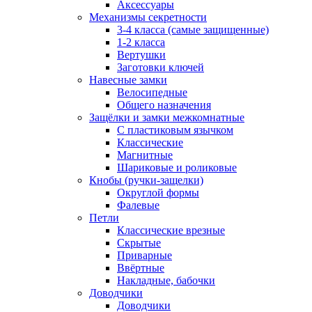
Аксессуары
Механизмы секретности
3-4 класса (самые защищенные)
1-2 класса
Вертушки
Заготовки ключей
Навесные замки
Велосипедные
Общего назначения
Защёлки и замки межкомнатные
С пластиковым язычком
Классические
Магнитные
Шариковые и роликовые
Кнобы (ручки-защелки)
Округлой формы
Фалевые
Петли
Классические врезные
Скрытые
Приварные
Ввёртные
Накладные, бабочки
Доводчики
Доводчики