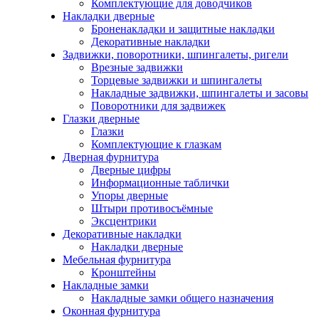
Комплектующие для доводчиков
Накладки дверные
Броненакладки и защитные накладки
Декоративные накладки
Задвижки, поворотники, шпингалеты, ригели
Врезные задвижки
Торцевые задвижки и шпингалеты
Накладные задвижки, шпингалеты и засовы
Поворотники для задвижек
Глазки дверные
Глазки
Комплектующие к глазкам
Дверная фурнитура
Дверные цифры
Информационные таблички
Упоры дверные
Штыри противосъёмные
Эксцентрики
Декоративные накладки
Накладки дверные
Мебельная фурнитура
Кронштейны
Накладные замки
Накладные замки общего назначения
Оконная фурнитура