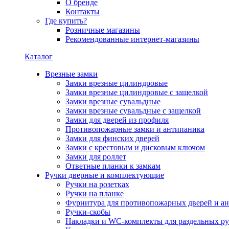
О бренде
Контакты
Где купить?
Розничные магазины
Рекомендованные интернет-магазины
Каталог
Врезные замки
Замки врезные цилиндровые
Замки врезные цилиндровые с защелкой
Замки врезные сувальдные
Замки врезные сувальдные с защелкой
Замки для дверей из профиля
Противопожарные замки и антипаника
Замки для финских дверей
Замки с крестовым и дисковым ключом
Замки для роллет
Ответные планки к замкам
Ручки дверные и комплектующие
Ручки на розетках
Ручки на планке
Фурнитура для противопожарных дверей и а
Ручки-скобы
Накладки и WC-комплекты для раздельных ру