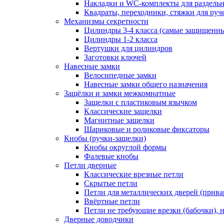
Накладки и WC-комплекты для раздель
Квадраты, переходники, стяжки для руч
Механизмы секретности
Цилиндры 3-4 класса (самые защищенн
Цилиндры 1-2 класса
Вертушки для цилиндров
Заготовки ключей
Навесные замки
Велосипедные замки
Навесные замки общего назначения
Защёлки и замки межкомнатные
Защелки с пластиковым язычком
Классические защелки
Магнитные защелки
Шариковые и роликовые фиксаторы
Кнобы (ручки-защелки)
Кнобы округлой формы
Фалевые кнобы
Петли дверные
Классические врезные петли
Скрытые петли
Петли для металлических дверей (прив
Ввёртные петли
Петли не требующие врезки (бабочки), 
Дверные доводчики