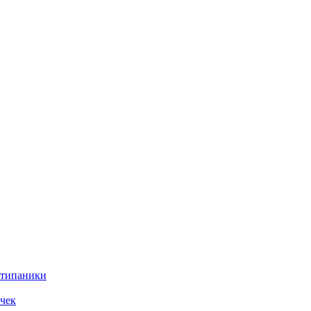
нтипаники
чек