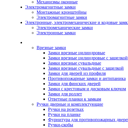
Механизмы оконные
Электромагнитные замки
Монтажные кронштейны
Электромагнитные замки
Электронные, электромеханические и кодовые зам
Электромеханические замки
Электронные замки
Каталог
Врезные замки
Замки врезные цилиндровые
Замки врезные цилиндровые с защелкой
Замки врезные сувальдные
Замки врезные сувальдные с защелкой
Замки для дверей из профиля
Противопожарные замки и антипаника
Замки для финских дверей
Замки с крестовым и дисковым ключом
Замки для роллет
Ответные планки к замкам
Ручки дверные и комплектующие
Ручки на розетках
Ручки на планке
Фурнитура для противопожарных двере
Ручки-скобы