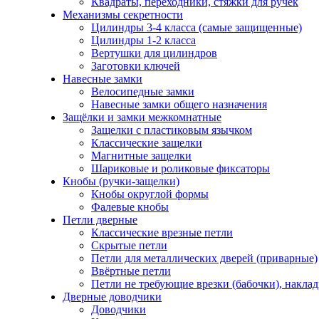
Квадраты, переходники, стяжки для ручек
Механизмы секретности
Цилиндры 3-4 класса (самые защищенные)
Цилиндры 1-2 класса
Вертушки для цилиндров
Заготовки ключей
Навесные замки
Велосипедные замки
Навесные замки общего назначения
Защёлки и замки межкомнатные
Защелки с пластиковым язычком
Классические защелки
Магнитные защелки
Шариковые и роликовые фиксаторы
Кнобы (ручки-защелки)
Кнобы округлой формы
Фалевые кнобы
Петли дверные
Классические врезные петли
Скрытые петли
Петли для металлических дверей (приварные)
Ввёртные петли
Петли не требующие врезки (бабочки), накла
Дверные доводчики
Доводчики