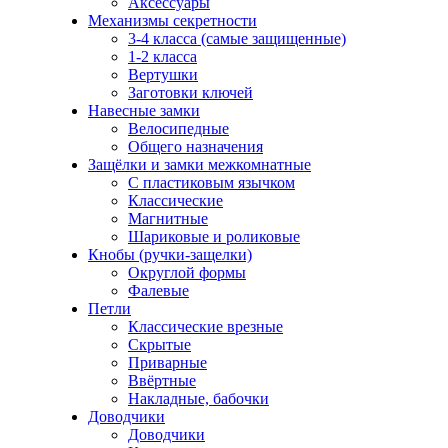
Аксессуары
Механизмы секретности
3-4 класса (самые защищенные)
1-2 класса
Вертушки
Заготовки ключей
Навесные замки
Велосипедные
Общего назначения
Защёлки и замки межкомнатные
С пластиковым язычком
Классические
Магнитные
Шариковые и роликовые
Кнобы (ручки-защелки)
Округлой формы
Фалевые
Петли
Классические врезные
Скрытые
Приварные
Ввёртные
Накладные, бабочки
Доводчики
Доводчики