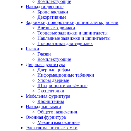
Комплектующие
Накладки дверные
Броненакладки
Декоративные
Задвижки, поворотники, шпингалеты, ригели
Врезные задвижки
Торцевые задвижки и шпингалеты
Накладные задвижки и шпингалеты
Поворотники для задвижек
Глазки
Глазки
Комплектующие
Дверная фурнитура
Дверные цифры
Информационные таблички
Упоры дверные
Штыри противосъёмные
Эксцентрики
Мебельная фурнитура
Кронштейны
Накладные замки
Общего назначения
Оконная фурнитура
Механизмы оконные
Электромагнитные замки