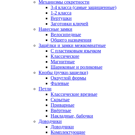
Механизмы секретности
3-4 класса (самые защищенные)
1-2 класса
Вертушки
Заготовки ключей
Навесные замки
Велосипедные
Общего назначения
Защёлки и замки межкомнатные
С пластиковым язычком
Классические
Магнитные
Шариковые и роликовые
Кнобы (ручки-защелки)
Округлой формы
Фалевые
Петли
Классические врезные
Скрытые
Приварные
Ввёртные
Накладные, бабочки
Доводчики
Доводчики
Комплектующие