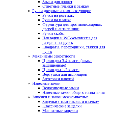
Замки для роллет
Ответные планки к замкам
Ручки дверные и комплектующие
Ручки на розетках
Ручки на планке
Фурнитура для противопожарных
дверей и антипаники
Ручки-скобы
Накладки и WC-комплекты для
раздельных ручек
Квадраты, переходники, стяжки для
ручек
Механизмы секретности
Цилиндры 3-4 класса (самые
защищенные)
Цилиндры 1-2 класса
Вертушки для цилиндров
Заготовки ключей
Навесные замки
Велосипедные замки
Навесные замки общего назначения
Защёлки и замки межкомнатные
Защелки с пластиковым язычком
Классические защелки
Магнитные защелки