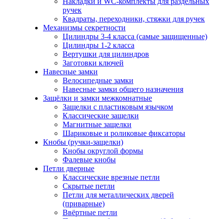
Накладки и WC-комплекты для раздельных
ручек
Квадраты, переходники, стяжки для ручек
Механизмы секретности
Цилиндры 3-4 класса (самые защищенные)
Цилиндры 1-2 класса
Вертушки для цилиндров
Заготовки ключей
Навесные замки
Велосипедные замки
Навесные замки общего назначения
Защёлки и замки межкомнатные
Защелки с пластиковым язычком
Классические защелки
Магнитные защелки
Шариковые и роликовые фиксаторы
Кнобы (ручки-защелки)
Кнобы округлой формы
Фалевые кнобы
Петли дверные
Классические врезные петли
Скрытые петли
Петли для металлических дверей
(приварные)
Ввёртные петли