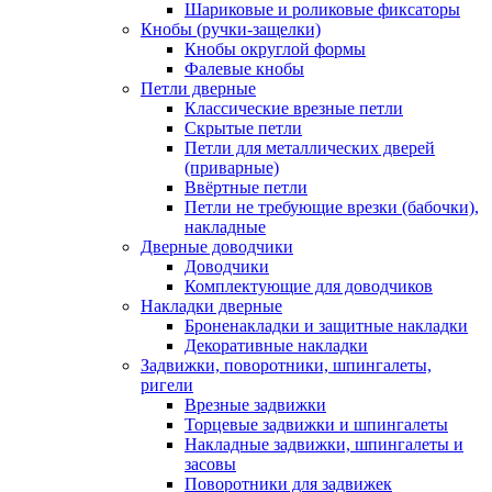
Шариковые и роликовые фиксаторы
Кнобы (ручки-защелки)
Кнобы округлой формы
Фалевые кнобы
Петли дверные
Классические врезные петли
Скрытые петли
Петли для металлических дверей
(приварные)
Ввёртные петли
Петли не требующие врезки (бабочки),
накладные
Дверные доводчики
Доводчики
Комплектующие для доводчиков
Накладки дверные
Броненакладки и защитные накладки
Декоративные накладки
Задвижки, поворотники, шпингалеты,
ригели
Врезные задвижки
Торцевые задвижки и шпингалеты
Накладные задвижки, шпингалеты и
засовы
Поворотники для задвижек