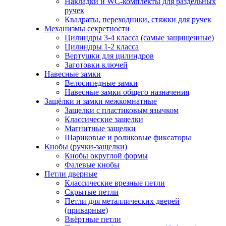
Накладки и WC-комплекты для раздельных
ручек
Квадраты, переходники, стяжки для ручек
Механизмы секретности
Цилиндры 3-4 класса (самые защищенные)
Цилиндры 1-2 класса
Вертушки для цилиндров
Заготовки ключей
Навесные замки
Велосипедные замки
Навесные замки общего назначения
Защёлки и замки межкомнатные
Защелки с пластиковым язычком
Классические защелки
Магнитные защелки
Шариковые и роликовые фиксаторы
Кнобы (ручки-защелки)
Кнобы округлой формы
Фалевые кнобы
Петли дверные
Классические врезные петли
Скрытые петли
Петли для металлических дверей
(приварные)
Ввёртные петли