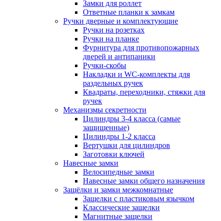
Замки для роллет
Ответные планки к замкам
Ручки дверные и комплектующие
Ручки на розетках
Ручки на планке
Фурнитура для противопожарных
дверей и антипаники
Ручки-скобы
Накладки и WC-комплекты для
раздельных ручек
Квадраты, переходники, стяжки для
ручек
Механизмы секретности
Цилиндры 3-4 класса (самые
защищенные)
Цилиндры 1-2 класса
Вертушки для цилиндров
Заготовки ключей
Навесные замки
Велосипедные замки
Навесные замки общего назначения
Защёлки и замки межкомнатные
Защелки с пластиковым язычком
Классические защелки
Магнитные защелки