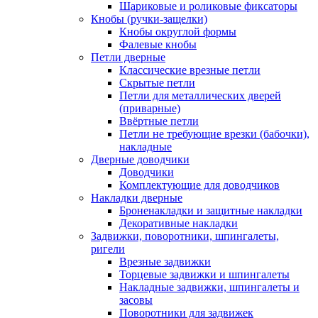
Шариковые и роликовые фиксаторы
Кнобы (ручки-защелки)
Кнобы округлой формы
Фалевые кнобы
Петли дверные
Классические врезные петли
Скрытые петли
Петли для металлических дверей
(приварные)
Ввёртные петли
Петли не требующие врезки (бабочки),
накладные
Дверные доводчики
Доводчики
Комплектующие для доводчиков
Накладки дверные
Броненакладки и защитные накладки
Декоративные накладки
Задвижки, поворотники, шпингалеты,
ригели
Врезные задвижки
Торцевые задвижки и шпингалеты
Накладные задвижки, шпингалеты и
засовы
Поворотники для задвижек