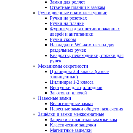
Замки для роллет
Ответные планки к замкам
Ручки дверные и комплектующие
Ручки на розетках
Ручки на планке
Фурнитура для противопожарных
дверей и антипаники
Ручки-скобы
Накладки и WC-комплекты для
раздельных ручек
Квадраты, переходники, стяжки для
ручек
Механизмы секретности
Цилиндры 3-4 класса (самые
защищенные)
Цилиндры 1-2 класса
Вертушки для цилиндров
Заготовки ключей
Навесные замки
Велосипедные замки
Навесные замки общего назначения
Защёлки и замки межкомнатные
Защелки с пластиковым язычком
Классические защелки
Магнитные защелки