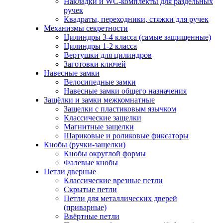
Накладки и WC-комплекты для раздельных
ручек
Квадраты, переходники, стяжки для ручек
Механизмы секретности
Цилиндры 3-4 класса (самые защищенные)
Цилиндры 1-2 класса
Вертушки для цилиндров
Заготовки ключей
Навесные замки
Велосипедные замки
Навесные замки общего назначения
Защёлки и замки межкомнатные
Защелки с пластиковым язычком
Классические защелки
Магнитные защелки
Шариковые и роликовые фиксаторы
Кнобы (ручки-защелки)
Кнобы округлой формы
Фалевые кнобы
Петли дверные
Классические врезные петли
Скрытые петли
Петли для металлических дверей
(приварные)
Ввёртные петли