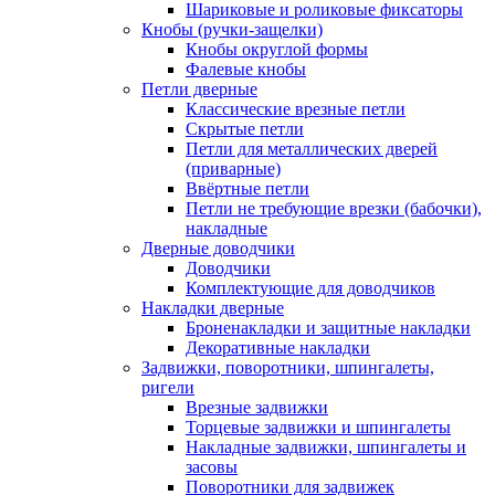
Шариковые и роликовые фиксаторы
Кнобы (ручки-защелки)
Кнобы округлой формы
Фалевые кнобы
Петли дверные
Классические врезные петли
Скрытые петли
Петли для металлических дверей
(приварные)
Ввёртные петли
Петли не требующие врезки (бабочки),
накладные
Дверные доводчики
Доводчики
Комплектующие для доводчиков
Накладки дверные
Броненакладки и защитные накладки
Декоративные накладки
Задвижки, поворотники, шпингалеты,
ригели
Врезные задвижки
Торцевые задвижки и шпингалеты
Накладные задвижки, шпингалеты и
засовы
Поворотники для задвижек