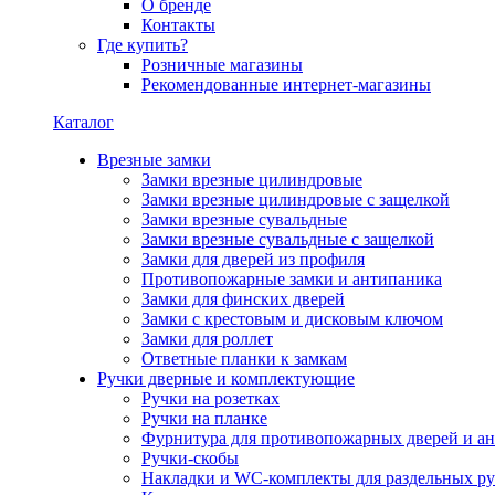
О бренде
Контакты
Где купить?
Розничные магазины
Рекомендованные интернет-магазины
Каталог
Врезные замки
Замки врезные цилиндровые
Замки врезные цилиндровые с защелкой
Замки врезные сувальдные
Замки врезные сувальдные с защелкой
Замки для дверей из профиля
Противопожарные замки и антипаника
Замки для финских дверей
Замки с крестовым и дисковым ключом
Замки для роллет
Ответные планки к замкам
Ручки дверные и комплектующие
Ручки на розетках
Ручки на планке
Фурнитура для противопожарных дверей и а
Ручки-скобы
Накладки и WC-комплекты для раздельных ру