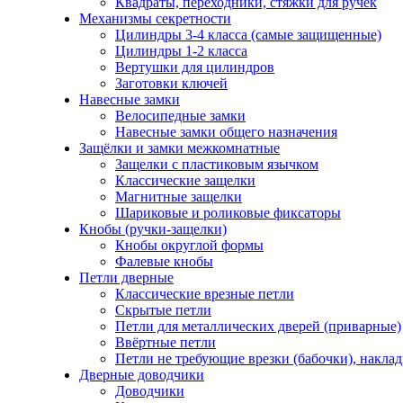
Квадраты, переходники, стяжки для ручек
Механизмы секретности
Цилиндры 3-4 класса (самые защищенные)
Цилиндры 1-2 класса
Вертушки для цилиндров
Заготовки ключей
Навесные замки
Велосипедные замки
Навесные замки общего назначения
Защёлки и замки межкомнатные
Защелки с пластиковым язычком
Классические защелки
Магнитные защелки
Шариковые и роликовые фиксаторы
Кнобы (ручки-защелки)
Кнобы округлой формы
Фалевые кнобы
Петли дверные
Классические врезные петли
Скрытые петли
Петли для металлических дверей (приварные)
Ввёртные петли
Петли не требующие врезки (бабочки), накла
Дверные доводчики
Доводчики