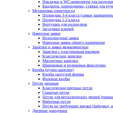
Накладки и WC-комплекты для раздель
Квадраты, переходники, стяжки для руч
Механизмы секретности
Цилиндры 3-4 класса (самые защищенн
Цилиндры 1-2 класса
Вертушки для цилиндров
Заготовки ключей
Навесные замки
Велосипедные замки
Навесные замки общего назначения
Защёлки и замки межкомнатные
Защелки с пластиковым язычком
Классические защелки
Магнитные защелки
Шариковые и роликовые фиксаторы
Кнобы (ручки-защелки)
Кнобы округлой формы
Фалевые кнобы
Петли дверные
Классические врезные петли
Скрытые петли
Петли для металлических дверей (прив
Ввёртные петли
Петли не требующие врезки (бабочки), 
Дверные доводчики