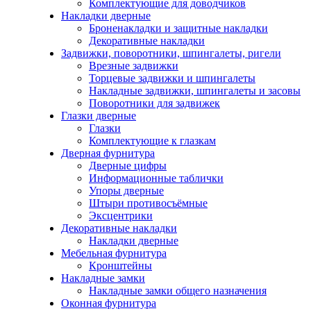
Комплектующие для доводчиков
Накладки дверные
Броненакладки и защитные накладки
Декоративные накладки
Задвижки, поворотники, шпингалеты, ригели
Врезные задвижки
Торцевые задвижки и шпингалеты
Накладные задвижки, шпингалеты и засовы
Поворотники для задвижек
Глазки дверные
Глазки
Комплектующие к глазкам
Дверная фурнитура
Дверные цифры
Информационные таблички
Упоры дверные
Штыри противосъёмные
Эксцентрики
Декоративные накладки
Накладки дверные
Мебельная фурнитура
Кронштейны
Накладные замки
Накладные замки общего назначения
Оконная фурнитура