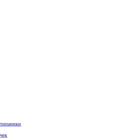
нтипаники
чек