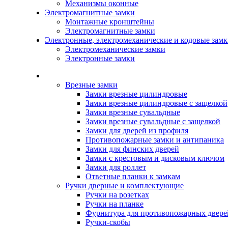
Механизмы оконные
Электромагнитные замки
Монтажные кронштейны
Электромагнитные замки
Электронные, электромеханические и кодовые зам
Электромеханические замки
Электронные замки
Каталог
Врезные замки
Замки врезные цилиндровые
Замки врезные цилиндровые с защелкой
Замки врезные сувальдные
Замки врезные сувальдные с защелкой
Замки для дверей из профиля
Противопожарные замки и антипаника
Замки для финских дверей
Замки с крестовым и дисковым ключом
Замки для роллет
Ответные планки к замкам
Ручки дверные и комплектующие
Ручки на розетках
Ручки на планке
Фурнитура для противопожарных двере
Ручки-скобы