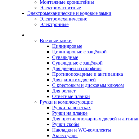
Монтажные кронштейны
Электромагнитные
Электромеханические и кодовые замки
Электромеханические
Электронные
Каталог
Врезные замки
Цилиндровые
Цилиндровые с защёлкой
Сувальдные
Сувальдные с защёлкой
Для дверей из профиля
Противопожарные и антипаника
Для финских дверей
С крестовым и дисковым ключом
Для роллет
Ответные планки
Ручки и комплектующие
Ручки на розетках
Ручки на планке
Для противопожарных дверей и антипа
Ручки-скобы
Накладки и WC-комплекты
Аксессуары