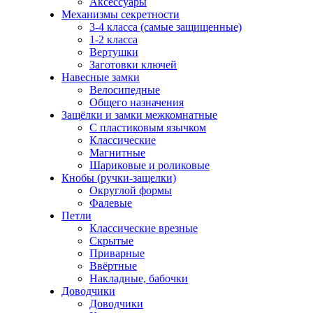
Аксессуары
Механизмы секретности
3-4 класса (самые защищенные)
1-2 класса
Вертушки
Заготовки ключей
Навесные замки
Велосипедные
Общего назначения
Защёлки и замки межкомнатные
С пластиковым язычком
Классические
Магнитные
Шариковые и роликовые
Кнобы (ручки-защелки)
Округлой формы
Фалевые
Петли
Классические врезные
Скрытые
Приварные
Ввёртные
Накладные, бабочки
Доводчики
Доводчики