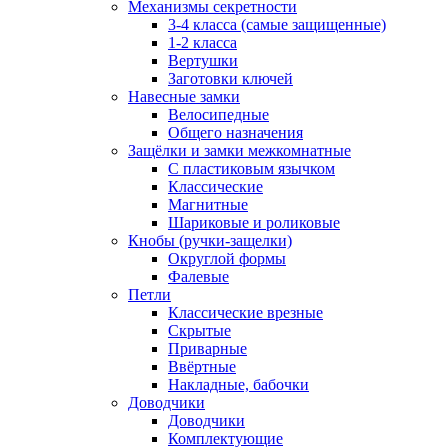
Механизмы секретности
3-4 класса (самые защищенные)
1-2 класса
Вертушки
Заготовки ключей
Навесные замки
Велосипедные
Общего назначения
Защёлки и замки межкомнатные
С пластиковым язычком
Классические
Магнитные
Шариковые и роликовые
Кнобы (ручки-защелки)
Округлой формы
Фалевые
Петли
Классические врезные
Скрытые
Приварные
Ввёртные
Накладные, бабочки
Доводчики
Доводчики
Комплектующие