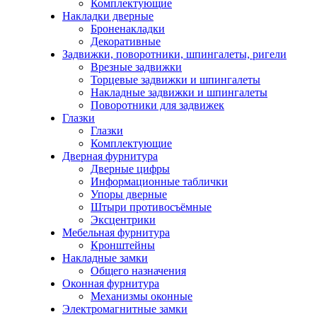
Комплектующие
Накладки дверные
Броненакладки
Декоративные
Задвижки, поворотники, шпингалеты, ригели
Врезные задвижки
Торцевые задвижки и шпингалеты
Накладные задвижки и шпингалеты
Поворотники для задвижек
Глазки
Глазки
Комплектующие
Дверная фурнитура
Дверные цифры
Информационные таблички
Упоры дверные
Штыри противосъёмные
Эксцентрики
Мебельная фурнитура
Кронштейны
Накладные замки
Общего назначения
Оконная фурнитура
Механизмы оконные
Электромагнитные замки