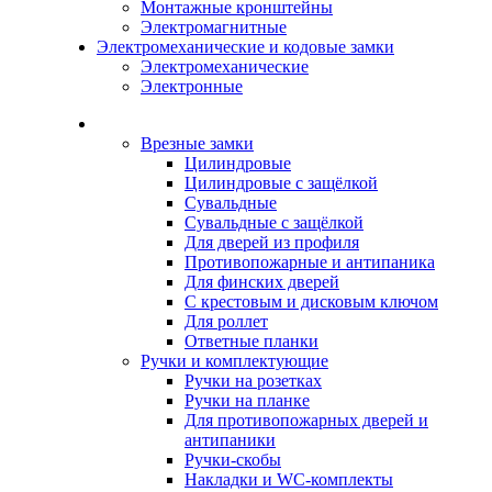
Монтажные кронштейны
Электромагнитные
Электромеханические и кодовые замки
Электромеханические
Электронные
Каталог
Врезные замки
Цилиндровые
Цилиндровые с защёлкой
Сувальдные
Сувальдные с защёлкой
Для дверей из профиля
Противопожарные и антипаника
Для финских дверей
С крестовым и дисковым ключом
Для роллет
Ответные планки
Ручки и комплектующие
Ручки на розетках
Ручки на планке
Для противопожарных дверей и
антипаники
Ручки-скобы
Накладки и WC-комплекты