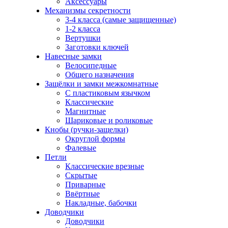
Аксессуары
Механизмы секретности
3-4 класса (самые защищенные)
1-2 класса
Вертушки
Заготовки ключей
Навесные замки
Велосипедные
Общего назначения
Защёлки и замки межкомнатные
С пластиковым язычком
Классические
Магнитные
Шариковые и роликовые
Кнобы (ручки-защелки)
Округлой формы
Фалевые
Петли
Классические врезные
Скрытые
Приварные
Ввёртные
Накладные, бабочки
Доводчики
Доводчики