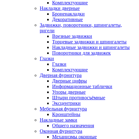
Комплектующие
Накладки дверные
Броненакладки
Декоративные
Задвижки, поворотники, шпингалеты,
ригели
Врезные задвижки
Торцевые задвижки и шпингалеты
Накладные задвижки и шпингалеты
Поворотники для задвижек
Глазки
Глазки
Комплектующие
Дверная фурнитура
Дверные цифры
Информационные таблички
Упоры дверные
Штыри противосъёмные
Эксцентрики
Мебельная фурнитура
Кронштейны
Накладные замки
Общего назначения
Оконная фурнитура
Механизмы оконные