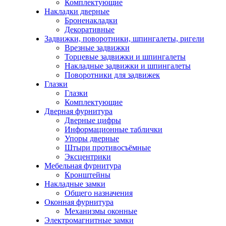
Комплектующие
Накладки дверные
Броненакладки
Декоративные
Задвижки, поворотники, шпингалеты, ригели
Врезные задвижки
Торцевые задвижки и шпингалеты
Накладные задвижки и шпингалеты
Поворотники для задвижек
Глазки
Глазки
Комплектующие
Дверная фурнитура
Дверные цифры
Информационные таблички
Упоры дверные
Штыри противосъёмные
Эксцентрики
Мебельная фурнитура
Кронштейны
Накладные замки
Общего назначения
Оконная фурнитура
Механизмы оконные
Электромагнитные замки