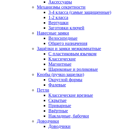
Аксессуары
Механизмы секретности
3-4 класса (самые защищенные)
1-2 класса
Вертушки
Заготовки ключей
Навесные замки
Велосипедные
Общего назначения
Защёлки и замки межкомнатные
С пластиковым язычком
Классические
Магнитные
Шариковые и роликовые
Кнобы (ручки-защелки)
Округлой формы
Фалевые
Петли
Классические врезные
Скрытые
Приварные
Ввёртные
Накладные, бабочки
Доводчики
Доводчики