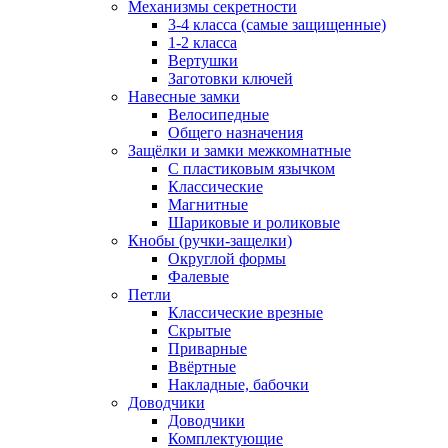
Механизмы секретности
3-4 класса (самые защищенные)
1-2 класса
Вертушки
Заготовки ключей
Навесные замки
Велосипедные
Общего назначения
Защёлки и замки межкомнатные
С пластиковым язычком
Классические
Магнитные
Шариковые и роликовые
Кнобы (ручки-защелки)
Округлой формы
Фалевые
Петли
Классические врезные
Скрытые
Приварные
Ввёртные
Накладные, бабочки
Доводчики
Доводчики
Комплектующие