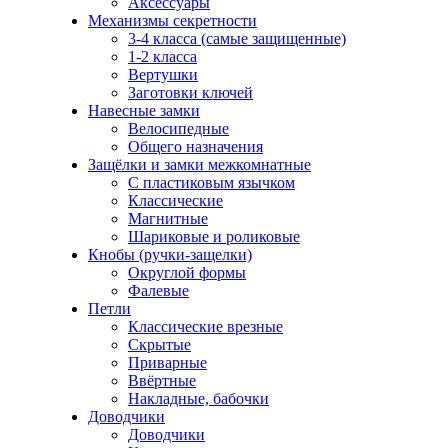
Аксессуары
Механизмы секретности
3-4 класса (самые защищенные)
1-2 класса
Вертушки
Заготовки ключей
Навесные замки
Велосипедные
Общего назначения
Защёлки и замки межкомнатные
С пластиковым язычком
Классические
Магнитные
Шариковые и роликовые
Кнобы (ручки-защелки)
Округлой формы
Фалевые
Петли
Классические врезные
Скрытые
Приварные
Ввёртные
Накладные, бабочки
Доводчики
Доводчики