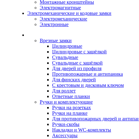
Монтажные кронштейны
Электромагнитные
Электромеханические и кодовые замки
Электромеханические
Электронные
Каталог
Врезные замки
Цилиндровые
Цилиндровые с защёлкой
Сувальдные
Сувальдные с защёлкой
Для дверей из профиля
Противопожарные и антипаника
Для финских дверей
С крестовым и дисковым ключом
Для роллет
Ответные планки
Ручки и комплектующие
Ручки на розетках
Ручки на планке
Для противопожарных дверей и антипа
Ручки-скобы
Накладки и WC-комплекты
Аксессуары