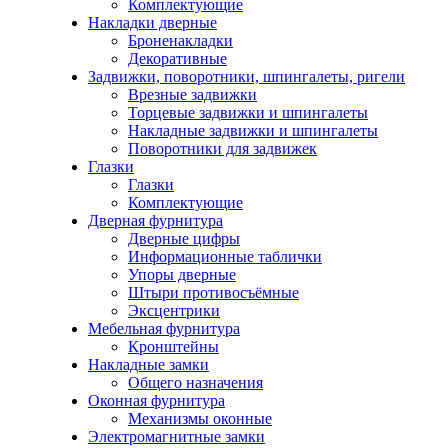
Комплектующие
Накладки дверные
Броненакладки
Декоративные
Задвижки, поворотники, шпингалеты, ригели
Врезные задвижки
Торцевые задвижки и шпингалеты
Накладные задвижки и шпингалеты
Поворотники для задвижек
Глазки
Глазки
Комплектующие
Дверная фурнитура
Дверные цифры
Информационные таблички
Упоры дверные
Штыри противосъёмные
Эксцентрики
Мебельная фурнитура
Кронштейны
Накладные замки
Общего назначения
Оконная фурнитура
Механизмы оконные
Электромагнитные замки