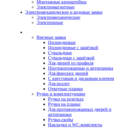
Монтажные кронштейны
Электромагнитные
Электромеханические и кодовые замки
Электромеханические
Электронные
Каталог
Врезные замки
Цилиндровые
Цилиндровые с защёлкой
Сувальдные
Сувальдные с защёлкой
Для дверей из профиля
Противопожарные и антипаника
Для финских дверей
С крестовым и дисковым ключом
Для роллет
Ответные планки
Ручки и комплектующие
Ручки на розетках
Ручки на планке
Для противопожарных дверей и
антипаники
Ручки-скобы
Накладки и WC-комплекты