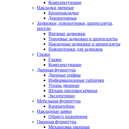
Комплектующие
Накладки дверные
Броненакладки
Декоративные
Задвижки, поворотники, шпингалеты,
ригели
Врезные задвижки
Торцевые задвижки и шпингалеты
Накладные задвижки и шпингалеты
Поворотники для задвижек
Глазки
Глазки
Комплектующие
Дверная фурнитура
Дверные цифры
Информационные таблички
Упоры дверные
Штыри противосъёмные
Эксцентрики
Мебельная фурнитура
Кронштейны
Накладные замки
Общего назначения
Оконная фурнитура
Механизмы оконные