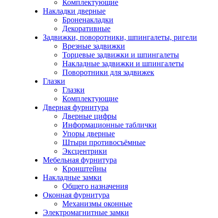
Комплектующие
Накладки дверные
Броненакладки
Декоративные
Задвижки, поворотники, шпингалеты, ригели
Врезные задвижки
Торцевые задвижки и шпингалеты
Накладные задвижки и шпингалеты
Поворотники для задвижек
Глазки
Глазки
Комплектующие
Дверная фурнитура
Дверные цифры
Информационные таблички
Упоры дверные
Штыри противосъёмные
Эксцентрики
Мебельная фурнитура
Кронштейны
Накладные замки
Общего назначения
Оконная фурнитура
Механизмы оконные
Электромагнитные замки