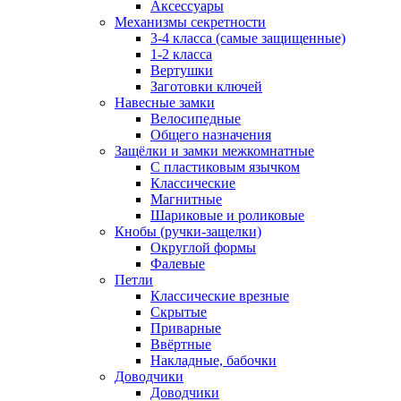
Аксессуары
Механизмы секретности
3-4 класса (самые защищенные)
1-2 класса
Вертушки
Заготовки ключей
Навесные замки
Велосипедные
Общего назначения
Защёлки и замки межкомнатные
С пластиковым язычком
Классические
Магнитные
Шариковые и роликовые
Кнобы (ручки-защелки)
Округлой формы
Фалевые
Петли
Классические врезные
Скрытые
Приварные
Ввёртные
Накладные, бабочки
Доводчики
Доводчики