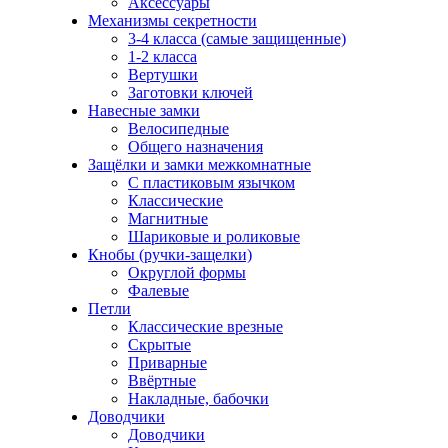
Аксессуары
Механизмы секретности
3-4 класса (самые защищенные)
1-2 класса
Вертушки
Заготовки ключей
Навесные замки
Велосипедные
Общего назначения
Защёлки и замки межкомнатные
С пластиковым язычком
Классические
Магнитные
Шариковые и роликовые
Кнобы (ручки-защелки)
Округлой формы
Фалевые
Петли
Классические врезные
Скрытые
Приварные
Ввёртные
Накладные, бабочки
Доводчики
Доводчики