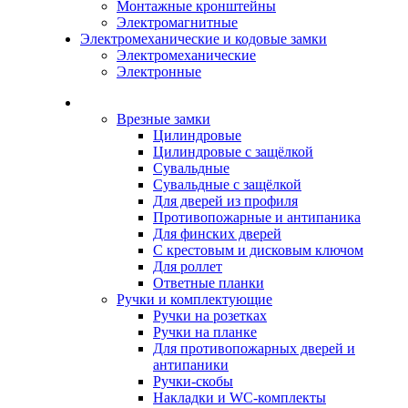
Монтажные кронштейны
Электромагнитные
Электромеханические и кодовые замки
Электромеханические
Электронные
Каталог
Врезные замки
Цилиндровые
Цилиндровые с защёлкой
Сувальдные
Сувальдные с защёлкой
Для дверей из профиля
Противопожарные и антипаника
Для финских дверей
С крестовым и дисковым ключом
Для роллет
Ответные планки
Ручки и комплектующие
Ручки на розетках
Ручки на планке
Для противопожарных дверей и
антипаники
Ручки-скобы
Накладки и WC-комплекты