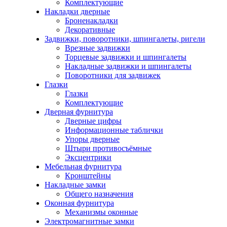
Комплектующие
Накладки дверные
Броненакладки
Декоративные
Задвижки, поворотники, шпингалеты, ригели
Врезные задвижки
Торцевые задвижки и шпингалеты
Накладные задвижки и шпингалеты
Поворотники для задвижек
Глазки
Глазки
Комплектующие
Дверная фурнитура
Дверные цифры
Информационные таблички
Упоры дверные
Штыри противосъёмные
Эксцентрики
Мебельная фурнитура
Кронштейны
Накладные замки
Общего назначения
Оконная фурнитура
Механизмы оконные
Электромагнитные замки