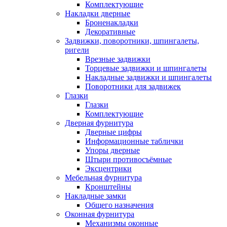
Комплектующие
Накладки дверные
Броненакладки
Декоративные
Задвижки, поворотники, шпингалеты,
ригели
Врезные задвижки
Торцевые задвижки и шпингалеты
Накладные задвижки и шпингалеты
Поворотники для задвижек
Глазки
Глазки
Комплектующие
Дверная фурнитура
Дверные цифры
Информационные таблички
Упоры дверные
Штыри противосъёмные
Эксцентрики
Мебельная фурнитура
Кронштейны
Накладные замки
Общего назначения
Оконная фурнитура
Механизмы оконные