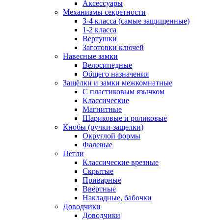
Аксессуары
Механизмы секретности
3-4 класса (самые защищенные)
1-2 класса
Вертушки
Заготовки ключей
Навесные замки
Велосипедные
Общего назначения
Защёлки и замки межкомнатные
С пластиковым язычком
Классические
Магнитные
Шариковые и роликовые
Кнобы (ручки-защелки)
Округлой формы
Фалевые
Петли
Классические врезные
Скрытые
Приварные
Ввёртные
Накладные, бабочки
Доводчики
Доводчики