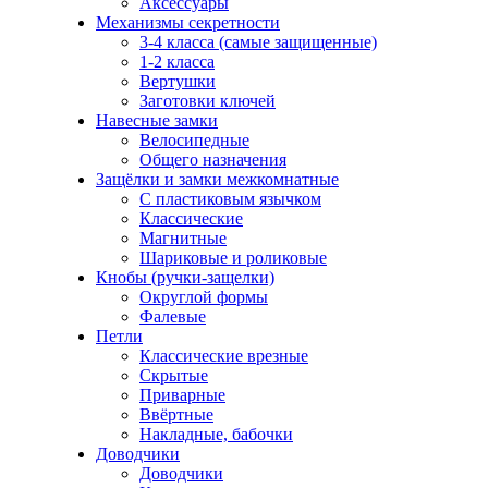
Аксессуары
Механизмы секретности
3-4 класса (самые защищенные)
1-2 класса
Вертушки
Заготовки ключей
Навесные замки
Велосипедные
Общего назначения
Защёлки и замки межкомнатные
С пластиковым язычком
Классические
Магнитные
Шариковые и роликовые
Кнобы (ручки-защелки)
Округлой формы
Фалевые
Петли
Классические врезные
Скрытые
Приварные
Ввёртные
Накладные, бабочки
Доводчики
Доводчики