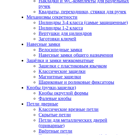
Накладки и WC-комплекты для раздельных
ручек
Квадраты, переходники, стяжки для ручек
Механизмы секретности
Цилиндры 3-4 класса (самые защищенные)
Цилиндры 1-2 класса
Вертушки для цилиндров
Заготовки ключей
Навесные замки
Велосипедные замки
Навесные замки общего назначения
Защёлки и замки межкомнатные
Защелки с пластиковым язычком
Классические защелки
Магнитные защелки
Шариковые и роликовые фиксаторы
Кнобы (ручки-защелки)
Кнобы округлой формы
Фалевые кнобы
Петли дверные
Классические врезные петли
Скрытые петли
Петли для металлических дверей
(приварные)
Ввёртные петли