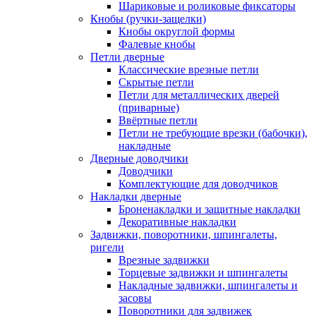
Шариковые и роликовые фиксаторы
Кнобы (ручки-защелки)
Кнобы округлой формы
Фалевые кнобы
Петли дверные
Классические врезные петли
Скрытые петли
Петли для металлических дверей
(приварные)
Ввёртные петли
Петли не требующие врезки (бабочки),
накладные
Дверные доводчики
Доводчики
Комплектующие для доводчиков
Накладки дверные
Броненакладки и защитные накладки
Декоративные накладки
Задвижки, поворотники, шпингалеты,
ригели
Врезные задвижки
Торцевые задвижки и шпингалеты
Накладные задвижки, шпингалеты и
засовы
Поворотники для задвижек