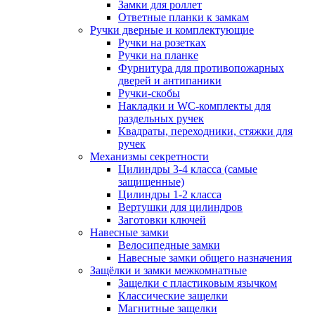
Замки для роллет
Ответные планки к замкам
Ручки дверные и комплектующие
Ручки на розетках
Ручки на планке
Фурнитура для противопожарных
дверей и антипаники
Ручки-скобы
Накладки и WC-комплекты для
раздельных ручек
Квадраты, переходники, стяжки для
ручек
Механизмы секретности
Цилиндры 3-4 класса (самые
защищенные)
Цилиндры 1-2 класса
Вертушки для цилиндров
Заготовки ключей
Навесные замки
Велосипедные замки
Навесные замки общего назначения
Защёлки и замки межкомнатные
Защелки с пластиковым язычком
Классические защелки
Магнитные защелки