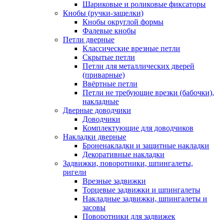
Шариковые и роликовые фиксаторы
Кнобы (ручки-защелки)
Кнобы округлой формы
Фалевые кнобы
Петли дверные
Классические врезные петли
Скрытые петли
Петли для металлических дверей
(приварные)
Ввёртные петли
Петли не требующие врезки (бабочки),
накладные
Дверные доводчики
Доводчики
Комплектующие для доводчиков
Накладки дверные
Броненакладки и защитные накладки
Декоративные накладки
Задвижки, поворотники, шпингалеты,
ригели
Врезные задвижки
Торцевые задвижки и шпингалеты
Накладные задвижки, шпингалеты и
засовы
Поворотники для задвижек