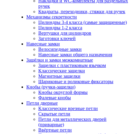
Накладки и WC-комплекты для раздельных
ручек
Квадраты, переходники, стяжки для ручек
Механизмы секретности
Цилиндры 3-4 класса (самые защищенные)
Цилиндры 1-2 класса
Вертушки для цилиндров
Заготовки ключей
Навесные замки
Велосипедные замки
Навесные замки общего назначения
Защёлки и замки межкомнатные
Защелки с пластиковым язычком
Классические защелки
Магнитные защелки
Шариковые и роликовые фиксаторы
Кнобы (ручки-защелки)
Кнобы округлой формы
Фалевые кнобы
Петли дверные
Классические врезные петли
Скрытые петли
Петли для металлических дверей
(приварные)
Ввёртные петли