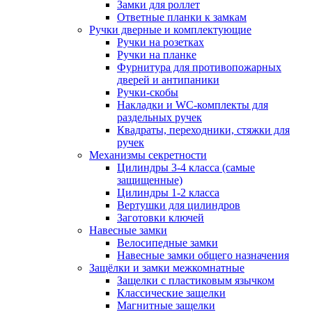
Замки для роллет
Ответные планки к замкам
Ручки дверные и комплектующие
Ручки на розетках
Ручки на планке
Фурнитура для противопожарных
дверей и антипаники
Ручки-скобы
Накладки и WC-комплекты для
раздельных ручек
Квадраты, переходники, стяжки для
ручек
Механизмы секретности
Цилиндры 3-4 класса (самые
защищенные)
Цилиндры 1-2 класса
Вертушки для цилиндров
Заготовки ключей
Навесные замки
Велосипедные замки
Навесные замки общего назначения
Защёлки и замки межкомнатные
Защелки с пластиковым язычком
Классические защелки
Магнитные защелки