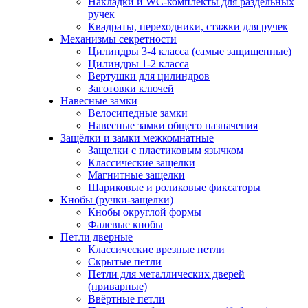
Накладки и WC-комплекты для раздельных
ручек
Квадраты, переходники, стяжки для ручек
Механизмы секретности
Цилиндры 3-4 класса (самые защищенные)
Цилиндры 1-2 класса
Вертушки для цилиндров
Заготовки ключей
Навесные замки
Велосипедные замки
Навесные замки общего назначения
Защёлки и замки межкомнатные
Защелки с пластиковым язычком
Классические защелки
Магнитные защелки
Шариковые и роликовые фиксаторы
Кнобы (ручки-защелки)
Кнобы округлой формы
Фалевые кнобы
Петли дверные
Классические врезные петли
Скрытые петли
Петли для металлических дверей
(приварные)
Ввёртные петли