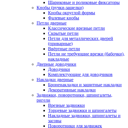
Шариковые и роликовые фиксаторы
Кнобы (ручки-защелки)
Кнобы округлой формы
Фалевые кнобы
Петли дверные
Классические врезные петли
Скрытые петли
Петли для металлических дверей
(приварные)
Ввёртные петли
Петли не требующие врезки (бабочки),
накладные
Дверные доводчики
Доводчики
Комплектующие для доводчиков
Накладки дверные
Броненакладки и защитные накладки
Декоративные накладки
Задвижки, поворотники, шпингалеты,
ригели
Врезные задвижки
Торцевые задвижки и шпингалеты
Накладные задвижки, шпингалеты и
засовы
Поворотники для задвижек