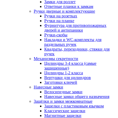
Замки для роллет
Ответные планки к замкам
Ручки дверные и комплектующие
Ручки на розетках
Ручки на планке
Фурнитура для противопожарных
дверей и антипаники
Ручки-скобы
Накладки и WC-комплекты для
раздельных ручек
Квадраты, переходники, стяжки для
ручек
Механизмы секретности
Цилиндры 3-4 класса (самые
защищенные)
Цилиндры 1-2 класса
Вертушки для цилиндров
Заготовки ключей
Навесные замки
Велосипедные замки
Навесные замки общего назначения
Защёлки и замки межкомнатные
Защелки с пластиковым язычком
Классические защелки
Магнитные защелки