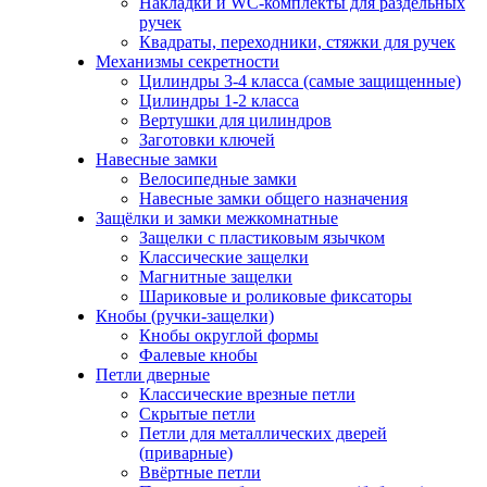
Накладки и WC-комплекты для раздельных
ручек
Квадраты, переходники, стяжки для ручек
Механизмы секретности
Цилиндры 3-4 класса (самые защищенные)
Цилиндры 1-2 класса
Вертушки для цилиндров
Заготовки ключей
Навесные замки
Велосипедные замки
Навесные замки общего назначения
Защёлки и замки межкомнатные
Защелки с пластиковым язычком
Классические защелки
Магнитные защелки
Шариковые и роликовые фиксаторы
Кнобы (ручки-защелки)
Кнобы округлой формы
Фалевые кнобы
Петли дверные
Классические врезные петли
Скрытые петли
Петли для металлических дверей
(приварные)
Ввёртные петли