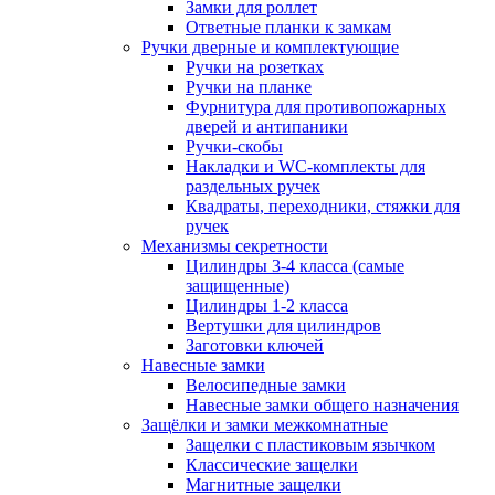
Замки для роллет
Ответные планки к замкам
Ручки дверные и комплектующие
Ручки на розетках
Ручки на планке
Фурнитура для противопожарных
дверей и антипаники
Ручки-скобы
Накладки и WC-комплекты для
раздельных ручек
Квадраты, переходники, стяжки для
ручек
Механизмы секретности
Цилиндры 3-4 класса (самые
защищенные)
Цилиндры 1-2 класса
Вертушки для цилиндров
Заготовки ключей
Навесные замки
Велосипедные замки
Навесные замки общего назначения
Защёлки и замки межкомнатные
Защелки с пластиковым язычком
Классические защелки
Магнитные защелки