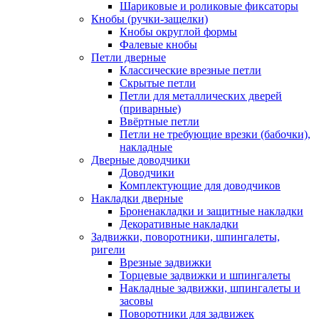
Шариковые и роликовые фиксаторы
Кнобы (ручки-защелки)
Кнобы округлой формы
Фалевые кнобы
Петли дверные
Классические врезные петли
Скрытые петли
Петли для металлических дверей
(приварные)
Ввёртные петли
Петли не требующие врезки (бабочки),
накладные
Дверные доводчики
Доводчики
Комплектующие для доводчиков
Накладки дверные
Броненакладки и защитные накладки
Декоративные накладки
Задвижки, поворотники, шпингалеты,
ригели
Врезные задвижки
Торцевые задвижки и шпингалеты
Накладные задвижки, шпингалеты и
засовы
Поворотники для задвижек