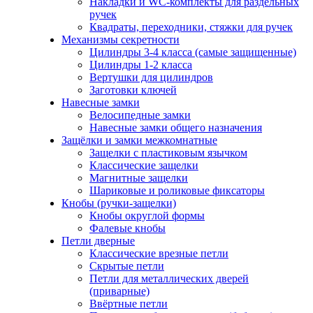
Накладки и WC-комплекты для раздельных
ручек
Квадраты, переходники, стяжки для ручек
Механизмы секретности
Цилиндры 3-4 класса (самые защищенные)
Цилиндры 1-2 класса
Вертушки для цилиндров
Заготовки ключей
Навесные замки
Велосипедные замки
Навесные замки общего назначения
Защёлки и замки межкомнатные
Защелки с пластиковым язычком
Классические защелки
Магнитные защелки
Шариковые и роликовые фиксаторы
Кнобы (ручки-защелки)
Кнобы округлой формы
Фалевые кнобы
Петли дверные
Классические врезные петли
Скрытые петли
Петли для металлических дверей
(приварные)
Ввёртные петли