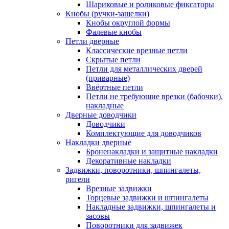
Шариковые и роликовые фиксаторы
Кнобы (ручки-защелки)
Кнобы округлой формы
Фалевые кнобы
Петли дверные
Классические врезные петли
Скрытые петли
Петли для металлических дверей
(приварные)
Ввёртные петли
Петли не требующие врезки (бабочки),
накладные
Дверные доводчики
Доводчики
Комплектующие для доводчиков
Накладки дверные
Броненакладки и защитные накладки
Декоративные накладки
Задвижки, поворотники, шпингалеты,
ригели
Врезные задвижки
Торцевые задвижки и шпингалеты
Накладные задвижки, шпингалеты и
засовы
Поворотники для задвижек