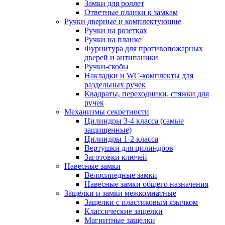
Замки для роллет
Ответные планки к замкам
Ручки дверные и комплектующие
Ручки на розетках
Ручки на планке
Фурнитура для противопожарных
дверей и антипаники
Ручки-скобы
Накладки и WC-комплекты для
раздельных ручек
Квадраты, переходники, стяжки для
ручек
Механизмы секретности
Цилиндры 3-4 класса (самые
защищенные)
Цилиндры 1-2 класса
Вертушки для цилиндров
Заготовки ключей
Навесные замки
Велосипедные замки
Навесные замки общего назначения
Защёлки и замки межкомнатные
Защелки с пластиковым язычком
Классические защелки
Магнитные защелки