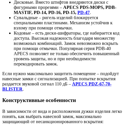
Дисковые. Вместо штифтов внедряются диски с
фигурными прорезями –
APECS PDS-MOPS, PDB-
MASTIF, PD-14, PD-16, PD-15,
PD-47
.
Сувальдные – ригель изделий блокируется
специальными пластинами. Механизм устойчив к
взлому при помощи отмычки.
Кодовые – есть диски-шифраторы, где набирается код
доступа. Высокая надежность благодаря множеству
возможных комбинаций. Замок невозможно вскрыть
при помощи отмычки. Популярная серия PDB-40
APECS позволяет не только обеспечить повышенный
уровень защиты, но и при необходимости
перекодировать замок.
Если нужно максимально защитить помещение – подойдут
навесные замки с сигнализацией. При попытке вскрытия
раздается звуковой сигнал 110 дБ –
APECS PDZ-67-70-
BLISTER
.
Конструктивные особенности
В зависимости от вида и расположения дужки изделия легко
понять, как выбрать навесной замок, максимально
защищающий от несанкционированного вскрытия: