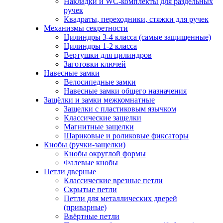
Накладки и WC-комплекты для раздельных
ручек
Квадраты, переходники, стяжки для ручек
Механизмы секретности
Цилиндры 3-4 класса (самые защищенные)
Цилиндры 1-2 класса
Вертушки для цилиндров
Заготовки ключей
Навесные замки
Велосипедные замки
Навесные замки общего назначения
Защёлки и замки межкомнатные
Защелки с пластиковым язычком
Классические защелки
Магнитные защелки
Шариковые и роликовые фиксаторы
Кнобы (ручки-защелки)
Кнобы округлой формы
Фалевые кнобы
Петли дверные
Классические врезные петли
Скрытые петли
Петли для металлических дверей
(приварные)
Ввёртные петли