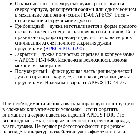
Открытый тип – полукруглая дужка располагается
сверху корпуса, фиксируется обоими или одним концом
в механизме запирания (серия PD-01 APECS). Риск –
отпиливание и скручивание дужки.
Грибовидный – дужка изготавливается в форме прямого
стержня, где есть специальная шляпка или прилив. Если
правильно подобрать размер изделия – исключен риск
спиливания за счет полного закрытия дужки
проушинами (
APECS PD-16-90
).
Закрытый – дужка полностью спрятана в корпусе замка
– APECS PD-14-80. Исключена возможность взлома
механизма запирания.
Полузакрытый – фиксирующая часть цилиндрической
дужки спрятана в корпусе, а запирающая защищается
проушинами. Надежный вариант APECS PD-44-77.
При необходимости использовать запирающую конструкцию
в сложных климатических условиях – стоит обратить
внимание на серию навесных изделий APECS PDR. Это
всепогодные замки, которые переносят воздействие дождя,
влаги, тумана. Не теряют работоспособности при резком
перепаде температур, воздействие ультрафиолета и пыли.