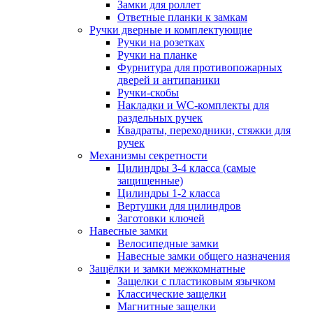
Замки для роллет
Ответные планки к замкам
Ручки дверные и комплектующие
Ручки на розетках
Ручки на планке
Фурнитура для противопожарных
дверей и антипаники
Ручки-скобы
Накладки и WC-комплекты для
раздельных ручек
Квадраты, переходники, стяжки для
ручек
Механизмы секретности
Цилиндры 3-4 класса (самые
защищенные)
Цилиндры 1-2 класса
Вертушки для цилиндров
Заготовки ключей
Навесные замки
Велосипедные замки
Навесные замки общего назначения
Защёлки и замки межкомнатные
Защелки с пластиковым язычком
Классические защелки
Магнитные защелки