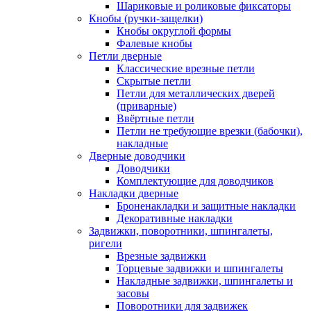
Шариковые и роликовые фиксаторы
Кнобы (ручки-защелки)
Кнобы округлой формы
Фалевые кнобы
Петли дверные
Классические врезные петли
Скрытые петли
Петли для металлических дверей
(приварные)
Ввёртные петли
Петли не требующие врезки (бабочки),
накладные
Дверные доводчики
Доводчики
Комплектующие для доводчиков
Накладки дверные
Броненакладки и защитные накладки
Декоративные накладки
Задвижки, поворотники, шпингалеты,
ригели
Врезные задвижки
Торцевые задвижки и шпингалеты
Накладные задвижки, шпингалеты и
засовы
Поворотники для задвижек