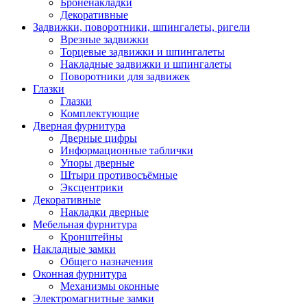
Броненакладки
Декоративные
Задвижки, поворотники, шпингалеты, ригели
Врезные задвижки
Торцевые задвижки и шпингалеты
Накладные задвижки и шпингалеты
Поворотники для задвижек
Глазки
Глазки
Комплектующие
Дверная фурнитура
Дверные цифры
Информационные таблички
Упоры дверные
Штыри противосъёмные
Эксцентрики
Декоративные
Накладки дверные
Мебельная фурнитура
Кронштейны
Накладные замки
Общего назначения
Оконная фурнитура
Механизмы оконные
Электромагнитные замки