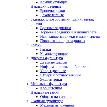
Комплектующие
Накладки дверные
Броненакладки
Декоративные
Задвижки, поворотники, шпингалеты,
ригели
Врезные задвижки
Торцевые задвижки и шпингалеты
Накладные задвижки и шпингалеты
Поворотники для задвижек
Глазки
Глазки
Комплектующие
Дверная фурнитура
Дверные цифры
Информационные таблички
Упоры дверные
Штыри противосъёмные
Эксцентрики
Мебельная фурнитура
Кронштейны
Накладные замки
Общего назначения
Оконная фурнитура
Механизмы оконные