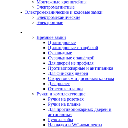
Монтажные кронштейны
Электромагнитные
Электромеханические и кодовые замки
Электромеханические
Электронные
Каталог
Врезные замки
Цилиндровые
Цилиндровые с защёлкой
Сувальдные
Сувальдные с защёлкой
Для дверей из профиля
Противопожарные и антипаника
Для финских дверей
С крестовым и дисковым ключом
Для роллет
Ответные планки
Ручки и комплектующие
Ручки на розетках
Ручки на планке
Для противопожарных дверей и
антипаники
Ручки-скобы
Накладки и WC-комплекты