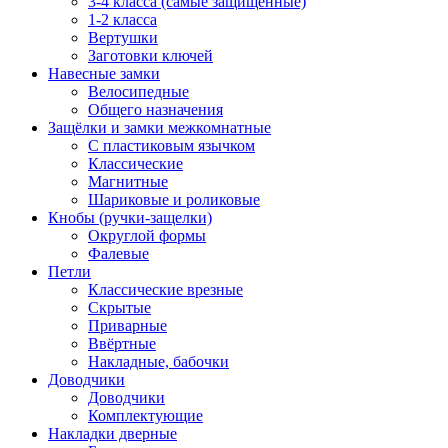
3-4 класса (самые защищенные)
1-2 класса
Вертушки
Заготовки ключей
Навесные замки
Велосипедные
Общего назначения
Защёлки и замки межкомнатные
С пластиковым язычком
Классические
Магнитные
Шариковые и роликовые
Кнобы (ручки-защелки)
Округлой формы
Фалевые
Петли
Классические врезные
Скрытые
Приварные
Ввёртные
Накладные, бабочки
Доводчики
Доводчики
Комплектующие
Накладки дверные