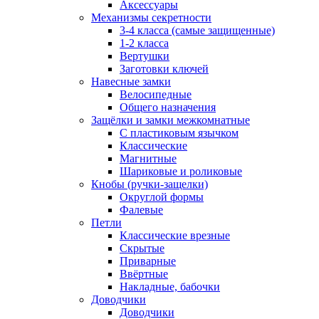
Аксессуары
Механизмы секретности
3-4 класса (самые защищенные)
1-2 класса
Вертушки
Заготовки ключей
Навесные замки
Велосипедные
Общего назначения
Защёлки и замки межкомнатные
С пластиковым язычком
Классические
Магнитные
Шариковые и роликовые
Кнобы (ручки-защелки)
Округлой формы
Фалевые
Петли
Классические врезные
Скрытые
Приварные
Ввёртные
Накладные, бабочки
Доводчики
Доводчики