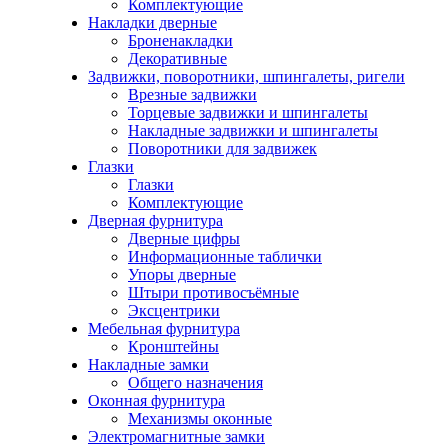
Комплектующие
Накладки дверные
Броненакладки
Декоративные
Задвижки, поворотники, шпингалеты, ригели
Врезные задвижки
Торцевые задвижки и шпингалеты
Накладные задвижки и шпингалеты
Поворотники для задвижек
Глазки
Глазки
Комплектующие
Дверная фурнитура
Дверные цифры
Информационные таблички
Упоры дверные
Штыри противосъёмные
Эксцентрики
Мебельная фурнитура
Кронштейны
Накладные замки
Общего назначения
Оконная фурнитура
Механизмы оконные
Электромагнитные замки