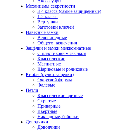
Аксессуары
Механизмы секретности
3-4 класса (самые защищенные)
1-2 класса
Вертушки
Заготовки ключей
Навесные замки
Велосипедные
Общего назначения
Защёлки и замки межкомнатные
С пластиковым язычком
Классические
Магнитные
Шариковые и роликовые
Кнобы (ручки-защелки)
Округлой формы
Фалевые
Петли
Классические врезные
Скрытые
Приварные
Ввёртные
Накладные, бабочки
Доводчики
Доводчики