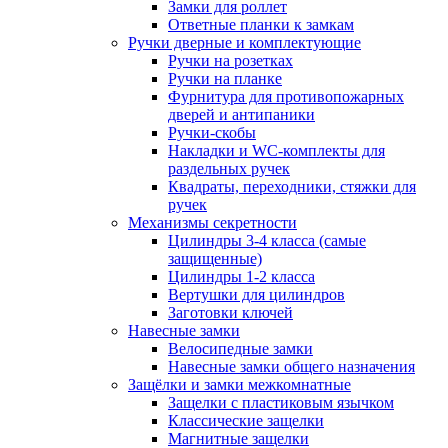
Замки для роллет
Ответные планки к замкам
Ручки дверные и комплектующие
Ручки на розетках
Ручки на планке
Фурнитура для противопожарных
дверей и антипаники
Ручки-скобы
Накладки и WC-комплекты для
раздельных ручек
Квадраты, переходники, стяжки для
ручек
Механизмы секретности
Цилиндры 3-4 класса (самые
защищенные)
Цилиндры 1-2 класса
Вертушки для цилиндров
Заготовки ключей
Навесные замки
Велосипедные замки
Навесные замки общего назначения
Защёлки и замки межкомнатные
Защелки с пластиковым язычком
Классические защелки
Магнитные защелки