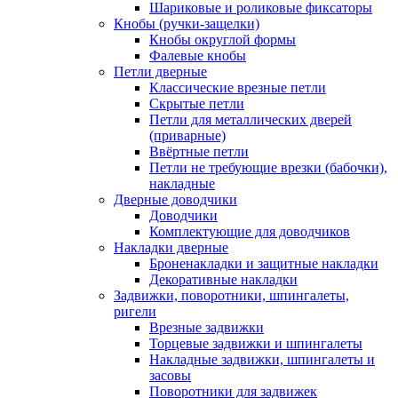
Шариковые и роликовые фиксаторы
Кнобы (ручки-защелки)
Кнобы округлой формы
Фалевые кнобы
Петли дверные
Классические врезные петли
Скрытые петли
Петли для металлических дверей
(приварные)
Ввёртные петли
Петли не требующие врезки (бабочки),
накладные
Дверные доводчики
Доводчики
Комплектующие для доводчиков
Накладки дверные
Броненакладки и защитные накладки
Декоративные накладки
Задвижки, поворотники, шпингалеты,
ригели
Врезные задвижки
Торцевые задвижки и шпингалеты
Накладные задвижки, шпингалеты и
засовы
Поворотники для задвижек