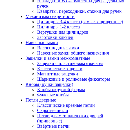
Накладки и WC-комплекты для раздельных
ручек
Квадраты, переходники, стяжки для ручек
Механизмы секретности
Цилиндры 3-4 класса (самые защищенные)
Цилиндры 1-2 класса
Вертушки для цилиндров
Заготовки ключей
Навесные замки
Велосипедные замки
Навесные замки общего назначения
Защёлки и замки межкомнатные
Защелки с пластиковым язычком
Классические защелки
Магнитные защелки
Шариковые и роликовые фиксаторы
Кнобы (ручки-защелки)
Кнобы округлой формы
Фалевые кнобы
Петли дверные
Классические врезные петли
Скрытые петли
Петли для металлических дверей
(приварные)
Ввёртные петли